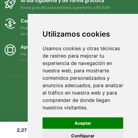
Al día siguiente y de forma gratuita
Envío gratuito para pedidos superiores a 95 EUR
Cambios y devoluciones gratuitos
Puede devolver o cambiar su pedido en cualquier momento
Utilizamos cookies
en un plazo de 90 días
Apoyamos a Trees.org
Usamos cookies y otras técnicas
Por cada pedido plantamos un árbol. Leer más
Quiénes
de rastreo para mejorar tu
somos
.
experiencia de navegación en
nuestra web, para mostrarte
contenidos personalizados y
anuncios adecuados, para analizar
el tráfico en nuestra web y para
comprender de donde llegan
nuestros visitantes.
Aceptar
2,27
€
Añadir al carrito
Configurar