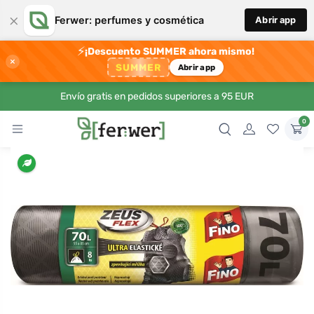
×
Ferwer: perfumes y cosmética
Abrir app
⚡
¡Descuento SUMMER ahora mismo!
×
SUMMER
Abrir app
Envío gratis en pedidos superiores a 95 EUR
0