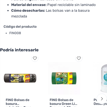
Material del envase:
Papel reciclable sin laminado
Cómo desecharlas:
Las bolsas van a la basura
mezclada
Código del producto
FIN008
Podría interesarle
FINO Bolsas de
FINO Bolsas de
Purity V
basura
basura Green Life
Deocrys