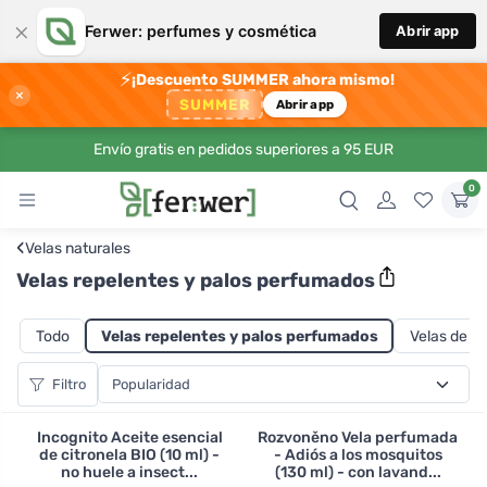
×
Ferwer: perfumes y cosmética
Abrir app
⚡
¡Descuento SUMMER ahora mismo!
×
SUMMER
Abrir app
Envío gratis en pedidos superiores a 95 EUR
0
‹
Velas naturales
Velas repelentes y palos perfumados
Todo
Velas repelentes y palos perfumados
Velas de cri
Filtro
Incognito Aceite esencial
Rozvoněno Vela perfumada
de citronela BIO (10 ml) -
- Adiós a los mosquitos
no huele a insect...
(130 ml) - con lavand...