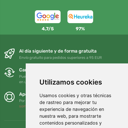
4,7/5
97%
Al día siguiente y de forma gratuita
Envío gratuito para pedidos superiores a 95 EUR
Cambios y devoluciones gratuitos
Puede devolver o cambiar su pedido en cualquier momento
Utilizamos cookies
en un plazo de 90 días
Apoyamos a Trees.org
Usamos cookies y otras técnicas
Por cada pedido plantamos un árbol. Leer más
Quiénes
de rastreo para mejorar tu
somos
.
experiencia de navegación en
nuestra web, para mostrarte
contenidos personalizados y