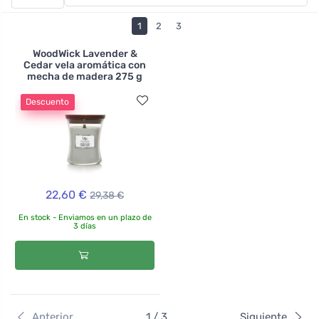
paño humedecido en agua caliente. Las velas están
disponibles en tarros transparentes y negros, así como
1
2
3
en tarros de metal. Encontrarás muchas formas, aromas
y tipos de velas diferentes, sólo tienes que elegir la que
WoodWick Lavender &
Cedar vela aromática con
mejor se adapte a ti o a tu hogar. Y si quieres hacer tu
mecha de madera 275 g
propia vela, prueba los kits para hacer velas.
Descuento
22,60 €
29,38 €
En stock - Enviamos en un plazo de
3 días
Anterior
1 / 3
Siguiente