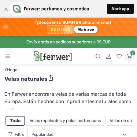
×
Ferwer: perfumes y cosmética
Abrir app
⚡
¡Descuento SUMMER ahora mismo!
×
SUMMER
Abrir app
Envío gratis en pedidos superiores a 95 EUR
0
‹
Hogar
Velas naturales
En Ferwer encontrará velas de varias marcas de toda
Europa. Están hechos con ingredientes naturales como
la cera de soja. Es de origen vegetal, arde lenta y
...
uniformemente y no requiere altas temperaturas para
Todo
Velas repelentes y palos perfumados
Velas de crista
arder. Por lo tanto, no hay riesgo de quemaduras y, en
caso de que gotee, se puede limpiar fácilmente con un
Filtro