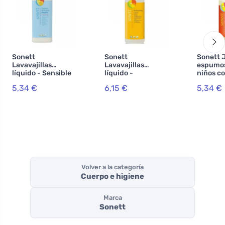
Sonett
Sonett
Sonett 
Lavavajillas
Lavavajillas
espumos
líquido - Sensible
líquido -
niños c
1 l
caléndula 1 l
caléndu
5,34 €
6,15 €
5,34 €
Volver a la categoría
Cuerpo e higiene
Marca
Sonett