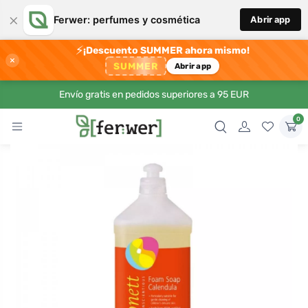
×
Ferwer: perfumes y cosmética
Abrir app
⚡
¡Descuento SUMMER ahora mismo!
×
SUMMER
Abrir app
Envío gratis en pedidos superiores a 95 EUR
0