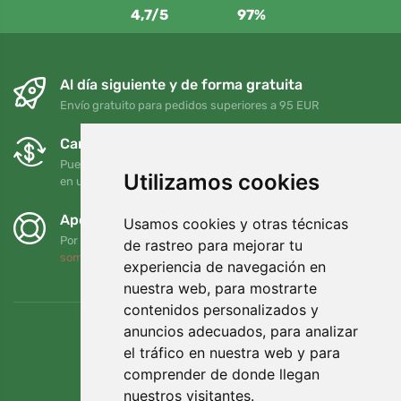
4,7/5
97%
Al día siguiente y de forma gratuita
Envío gratuito para pedidos superiores a 95 EUR
Cambios y devoluciones gratuitos
Puede devolver o cambiar su pedido en cualquier momento
Utilizamos cookies
en un plazo de 90 días
Apoyamos a Trees.org
Usamos cookies y otras técnicas
Por cada pedido plantamos un árbol. Leer más
Quiénes
de rastreo para mejorar tu
somos
.
experiencia de navegación en
nuestra web, para mostrarte
contenidos personalizados y
anuncios adecuados, para analizar
el tráfico en nuestra web y para
comprender de donde llegan
nuestros visitantes.