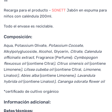
1 l
Recarga para el producto -
SONETT
Jabón en espuma para
niños con caléndula 200ml.
Todo el envase es reciclable.
Composición:
Aqua, Potassium Olivate
, Potassium Cocoate
,
Alkylpolyglucoside, Alcohol, Glycerin
, Citrate, Calendula
officinalis extract
, Fragrance (Perfume)
: Cymbopogon
flexuosus oil
(contiene Citral
), Citrus sinensis oil
(contiene
Limonene
), Litsea cubeba oil
(contiene Citral
, Limonene
,
Linalool
), Abies alba
(contiene Limonene
), Lavandula
hybrida oil
(contiene Linalool
), Cananga odorata flower oil
*certificado de cultivo orgánico
Información adicional:
Datos técnicos: