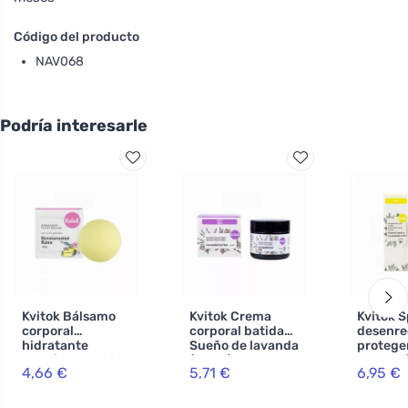
Código del producto
NAV068
Podría interesarle
Kvitok Bálsamo
Kvitok Crema
Kvitok S
corporal
corporal batida
desenre
hidratante
Sueño de lavanda
proteger
Carefree Morning
(60 ml) - un
cabello 
4,66 €
5,71 €
6,95 €
(40 g) - huele a
bálsamo para el
con cer
flores y cítricos
cuerpo y el alma
provita