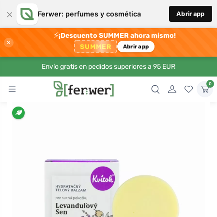
×
Ferwer: perfumes y cosmética
Abrir app
⚡
¡Descuento SUMMER ahora mismo!
×
SUMMER
Abrir app
Envío gratis en pedidos superiores a 95 EUR
0