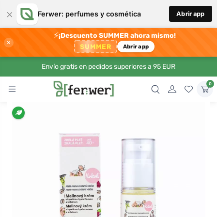
×
Ferwer: perfumes y cosmética
Abrir app
⚡
¡Descuento SUMMER ahora mismo!
×
SUMMER
Abrir app
Envío gratis en pedidos superiores a 95 EUR
0