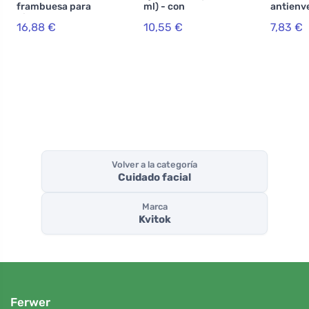
frambuesa para
ml) - con
antienv
pieles maduras
extractos de
to con Q
16,88 €
10,55 €
7,83 €
40 (30 ml) -
alholva y cola de
pieles 
hidrata y
caballo
(40 ) 10
reafirma
Volver a la categoría
Cuidado facial
Marca
Kvitok
Ferwer