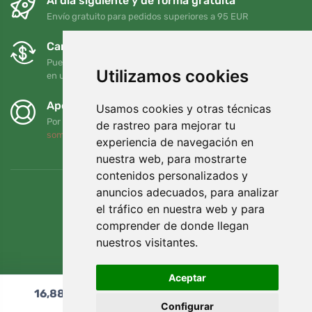
Al día siguiente y de forma gratuita
Envío gratuito para pedidos superiores a 95 EUR
Cambios y devoluciones gratuitos
Puede devolver o cambiar su pedido en cualquier momento
Utilizamos cookies
en un plazo de 90 días
Apoyamos a Trees.org
Usamos cookies y otras técnicas
Por cada pedido plantamos un árbol. Leer más
Quiénes
de rastreo para mejorar tu
somos
.
experiencia de navegación en
nuestra web, para mostrarte
contenidos personalizados y
anuncios adecuados, para analizar
el tráfico en nuestra web y para
comprender de donde llegan
nuestros visitantes.
Aceptar
16,88
€
Añadir al carrito
Configurar