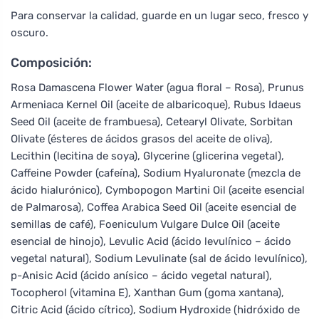
Para conservar la calidad, guarde en un lugar seco, fresco y
oscuro.
Composición:
Rosa Damascena Flower Water (agua floral – Rosa), Prunus
Armeniaca Kernel Oil (aceite de albaricoque), Rubus Idaeus
Seed Oil (aceite de frambuesa), Cetearyl Olivate, Sorbitan
Olivate (ésteres de ácidos grasos del aceite de oliva),
Lecithin (lecitina de soya), Glycerine (glicerina vegetal),
Caffeine Powder (cafeína), Sodium Hyaluronate (mezcla de
ácido hialurónico), Cymbopogon Martini Oil (aceite esencial
de Palmarosa), Coffea Arabica Seed Oil (aceite esencial de
semillas de café), Foeniculum Vulgare Dulce Oil (aceite
esencial de hinojo), Levulic Acid (ácido levulínico – ácido
vegetal natural), Sodium Levulinate (sal de ácido levulínico),
p-Anisic Acid (ácido anísico – ácido vegetal natural),
Tocopherol (vitamina E), Xanthan Gum (goma xantana),
Citric Acid (ácido cítrico), Sodium Hydroxide (hidróxido de