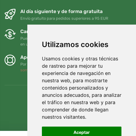
Al día siguiente y de forma gratuita
Envío gratuito para pedidos superiores a 95 EUR
Cambios y devoluciones gratuitos
Puede devolver o cambiar su pedido en cualquier momento
Utilizamos cookies
en un plazo de 90 días
Apoyamos a Trees.org
Usamos cookies y otras técnicas
Por cada pedido plantamos un árbol. Leer más
Quiénes
de rastreo para mejorar tu
somos
.
experiencia de navegación en
nuestra web, para mostrarte
contenidos personalizados y
anuncios adecuados, para analizar
el tráfico en nuestra web y para
comprender de donde llegan
nuestros visitantes.
Aceptar