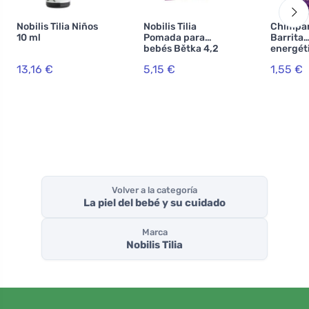
Nobilis Tilia Niños
Nobilis Tilia
Chimpa
10 ml
Pomada para
Barrita
bebés Bětka 4,2
energéti
g
Crunchy
13,16 €
5,15 €
1,55 €
Volver a la categoría
La piel del bebé y su cuidado
Marca
Nobilis Tilia