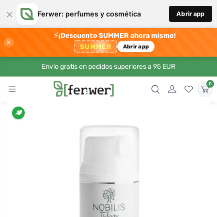
×
Ferwer: perfumes y cosmética
Abrir app
⚡
¡Descuento SUMMER ahora mismo!
×
SUMMER
Abrir app
Envío gratis en pedidos superiores a 95 EUR
0