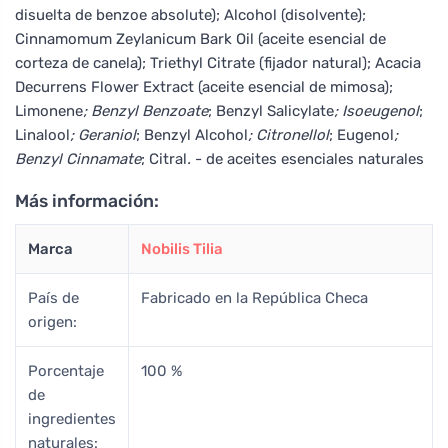
disuelta de benzoe absolute); Alcohol (disolvente);
Cinnamomum Zeylanicum Bark Oil (aceite esencial de
corteza de canela); Triethyl Citrate (fijador natural); Acacia
Decurrens Flower Extract (aceite esencial de mimosa);
Limonene
; Benzyl Benzoate
; Benzyl Salicylate
; Isoeugenol
;
Linalool
; Geraniol
; Benzyl Alcohol
; Citronellol
; Eugenol
;
Benzyl Cinnamate
; Citral
.
- de aceites esenciales naturales
Más información:
Marca
Nobilis Tilia
País de
Fabricado en la República Checa
origen:
Porcentaje
100 %
de
ingredientes
naturales: