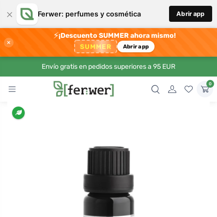
×
Ferwer: perfumes y cosmética
Abrir app
⚡
¡Descuento SUMMER ahora mismo!
×
SUMMER
Abrir app
Envío gratis en pedidos superiores a 95 EUR
0