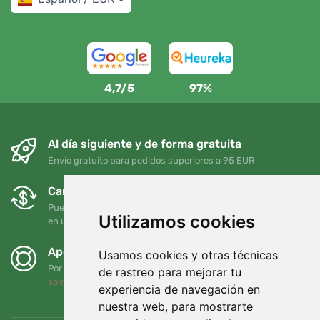
4,7/5
97%
Al día siguiente y de forma gratuita
Envío gratuito para pedidos superiores a 95 EUR
Cambios y devoluciones gratuitos
Puede devolver o cambiar su pedido en cualquier momento
Utilizamos cookies
en un plazo de 90 días
Apoyamos a Trees.org
Usamos cookies y otras técnicas
Por cada pedido plantamos un árbol. Leer más
Quiénes
de rastreo para mejorar tu
somos
.
experiencia de navegación en
nuestra web, para mostrarte