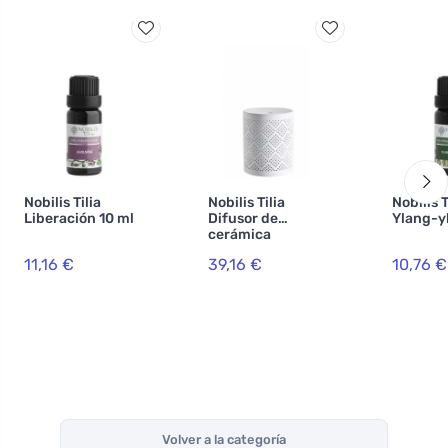
Nobilis Tilia
Nobilis Tilia
Nobilis T
Liberación 10 ml
Difusor de
Ylang-y
cerámica
11,16 €
39,16 €
10,76 €
Volver a la categoría