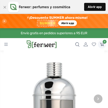
×
Ferwer: perfumes y cosmética
Abrir app
⚡
¡Descuento SUMMER ahora mismo!
×
SUMMER
Abrir app
Envío gratis en pedidos superiores a 95 EUR
0
›