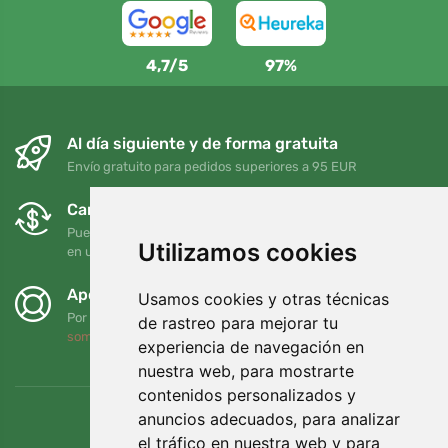
4,7/5
97%
Al día siguiente y de forma gratuita
Envío gratuito para pedidos superiores a 95 EUR
Cambios y devoluciones gratuitos
Puede devolver o cambiar su pedido en cualquier momento
Utilizamos cookies
en un plazo de 90 días
Apoyamos a Trees.org
Usamos cookies y otras técnicas
Por cada pedido plantamos un árbol. Leer más
Quiénes
de rastreo para mejorar tu
somos
.
experiencia de navegación en
nuestra web, para mostrarte
contenidos personalizados y
anuncios adecuados, para analizar
el tráfico en nuestra web y para