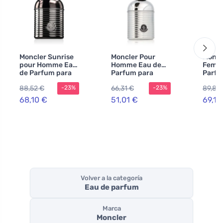
Moncler Sunrise
Moncler Pour
Moncl
pour Homme Eau
Homme Eau de
Femm
de Parfum para
Parfum para
Parf
hombre
hombre
recar
88,52 €
66,31 €
89,83
-23%
-23%
mujer
68,10 €
51,01 €
69,12
Volver a la categoría
Eau de parfum
Marca
Moncler