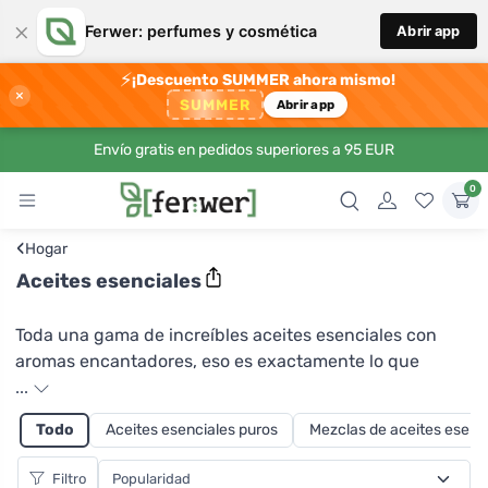
×
Ferwer: perfumes y cosmética
Abrir app
⚡
¡Descuento SUMMER ahora mismo!
×
SUMMER
Abrir app
Envío gratis en pedidos superiores a 95 EUR
0
‹
Hogar
Aceites esenciales
Toda una gama de increíbles aceites esenciales con
aromas encantadores, eso es exactamente lo que
encontrará en Ferwer. ¿Cómo utilizar los aceites
...
esenciales? Añádelos a los cosméticos fabricados,
Todo
Aceites esenciales puros
Mezclas de aceites esenc
mézclalos con alcohol o agua destilada y utilízalos como
ambientador, difúndelos en el aire con una lámpara de
Filtro