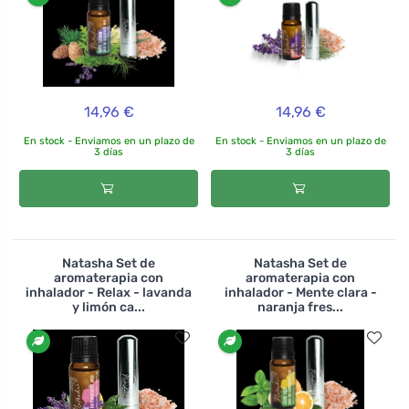
14,96 €
14,96 €
En stock - Enviamos en un plazo de
En stock - Enviamos en un plazo de
3 días
3 días
Natasha Set de
Natasha Set de
aromaterapia con
aromaterapia con
inhalador - Relax - lavanda
inhalador - Mente clara -
y limón ca...
naranja fres...