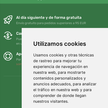
Al día siguiente y de forma gratuita
Envío gratuito para pedidos superiores a 95 EUR
Cambios y devoluciones gratuitos
Puede devolver o cambiar su pedido en cualquier momento
Utilizamos cookies
en un plazo de 90 días
Apoyamos a Trees.org
Usamos cookies y otras técnicas
Por cada pedido plantamos un árbol. Leer más
Quiénes
de rastreo para mejorar tu
somos
.
experiencia de navegación en
nuestra web, para mostrarte
contenidos personalizados y
anuncios adecuados, para analizar
el tráfico en nuestra web y para
comprender de donde llegan
nuestros visitantes.