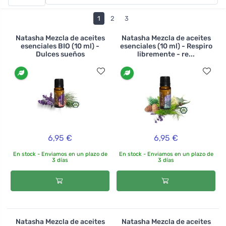
aroma o un difusor. Cada uno de los aceites tiene su
propio efecto, ¡elige exactamente según tus
1
2
3
necesidades! El aceite de naranja es ideal para mejorar
el estado de ánimo, el aceite de eucalipto calmará la
Natasha Mezcla de aceites
Natasha Mezcla de aceites
esenciales BIO (10 ml) -
esenciales (10 ml) - Respiro
congestión nasal y las vías respiratorias irritadas, y el
Dulces sueños
libremente - re...
aceite de hierba de limón aliviará la fatiga y le dará
vigor. Todos los aceites esenciales son de origen
natural, pero deben manipularse con cuidado. Por
ejemplo, pueden causar irritación de la piel en contacto
directo, así que lea siempre la información sobre el
aceite específico y su uso
6,95 €
6,95 €
.
En stock - Enviamos en un plazo de
En stock - Enviamos en un plazo de
3 días
3 días
Natasha Mezcla de aceites
Natasha Mezcla de aceites