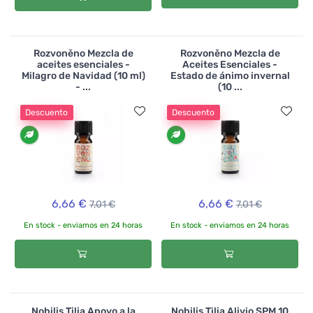
Rozvoněno Mezcla de
Rozvoněno Mezcla de
aceites esenciales -
Aceites Esenciales -
Milagro de Navidad (10 ml)
Estado de ánimo invernal
- ...
(10 ...
Descuento
Descuento
6,66 €
6,66 €
7,01 €
7,01 €
En stock - enviamos en 24 horas
En stock - enviamos en 24 horas
Nobilis Tilia Apoyo a la
Nobilis Tilia Alivio SPM 10