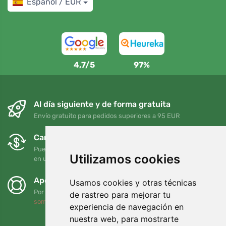
Español / EUR
4,7/5
97%
Al día siguiente y de forma gratuita
Envío gratuito para pedidos superiores a 95 EUR
Cambios y devoluciones gratuitos
Puede devolver o cambiar su pedido en cualquier momento
Utilizamos cookies
en un plazo de 90 días
Apoyamos a Trees.org
Usamos cookies y otras técnicas
Por cada pedido plantamos un árbol. Leer más
Quiénes
de rastreo para mejorar tu
somos
.
experiencia de navegación en
nuestra web, para mostrarte