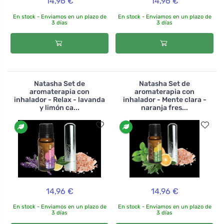
14,96 €
14,96 €
En stock - Enviamos en un plazo de
En stock - Enviamos en un plazo de
3 días
3 días
Natasha Set de
Natasha Set de
aromaterapia con
aromaterapia con
inhalador - Relax - lavanda
inhalador - Mente clara -
y limón ca...
naranja fres...
14,96 €
14,96 €
En stock - Enviamos en un plazo de
En stock - Enviamos en un plazo de
3 días
3 días