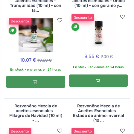
Aceites Esenciales -
aceites esenciales - Único
Tranquilidad (10 ml) - con
(10 ml) - con geranio y...
la...
Descuento
Descuento
8,55 €
9,00 €
10,07 €
10,60 €
En stock - enviamos en 24 horas
En stock - enviamos en 24 horas
Rozvoněno Mezcla de
Rozvoněno Mezcla de
aceites esenciales -
Aceites Esenciales -
Milagro de Navidad (10 ml)
Estado de ánimo invernal
- ...
(10 ...
Descuento
Descuento