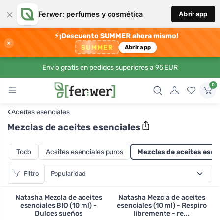
×
Ferwer: perfumes y cosmética
Abrir app
⚡
¡Descuento SUMMER ahora mismo!
×
SUMMER
Abrir app
Envío gratis en pedidos superiores a 95 EUR
0
‹
Aceites esenciales
Mezclas de aceites esenciales
Todo
Aceites esenciales puros
Mezclas de aceites esen
Filtro
Natasha Mezcla de aceites
Natasha Mezcla de aceites
esenciales BIO (10 ml) -
esenciales (10 ml) - Respiro
Dulces sueños
libremente - re...