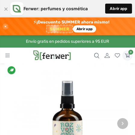
×
Ferwer: perfumes y cosmética
Abrir app
⚡
¡Descuento SUMMER ahora mismo!
×
SUMMER
Abrir app
Envío gratis en pedidos superiores a 95 EUR
0
›