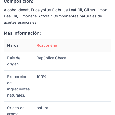
Composición:
Alcohol denat, Eucalyptus Globulus Leaf Oil, Citrus Limon
Peel Oil, Limonene
, Citral
. * Componentes naturales de
aceites esenciales.
Más información:
Marca
Rozvoněno
País de
República Checa
origen:
Proporción
100%
de
ingredientes
naturales:
Origen del
natural
aroma: