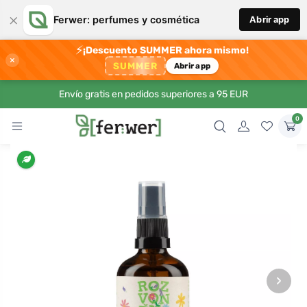
×
Ferwer: perfumes y cosmética
Abrir app
⚡
¡Descuento SUMMER ahora mismo!
×
SUMMER
Abrir app
Envío gratis en pedidos superiores a 95 EUR
0
›