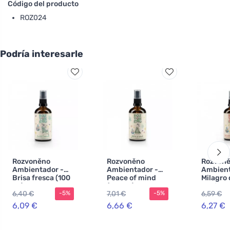
Código del producto
ROZ024
Podría interesarle
Rozvoněno
Rozvoněno
Rozvon
Ambientador -
Ambientador -
Ambient
Brisa fresca (100
Peace of mind
Milagro 
ml) - con
(100 ml) - con
Navidad
6,40 €
7,01 €
6,59 €
-5%
-5%
eucalipto y limón
lavanda y pachulí
- con es
pan de 
6,09 €
6,66 €
6,27 €