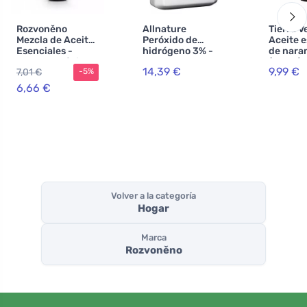
Rozvoněno
Allnature
Tierra V
Mezcla de Aceites
Peróxido de
Aceite e
Esenciales -
hidrógeno 3% -
de nara
Estado de ánimo
5000 ml
(30 ml) 
14,39 €
9,99 €
7,01 €
-5%
invernal (10 ml) -
potenci
con naranja,
estado 
6,66 €
clavo y canela
Volver a la categoría
Hogar
Marca
Rozvoněno