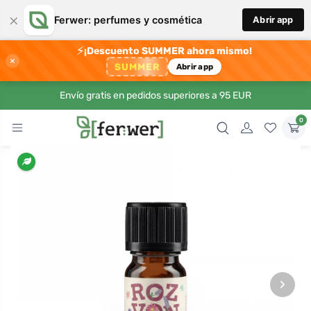
×
Ferwer: perfumes y cosmética
Abrir app
⚡
¡Descuento SUMMER ahora mismo!
×
SUMMER
Abrir app
Envío gratis en pedidos superiores a 95 EUR
0
›