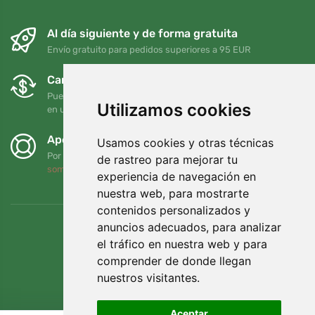
Al día siguiente y de forma gratuita
Envío gratuito para pedidos superiores a 95 EUR
Cambios y devoluciones gratuitos
Puede devolver o cambiar su pedido en cualquier momento
Utilizamos cookies
en un plazo de 90 días
Apoyamos a Trees.org
Usamos cookies y otras técnicas
Por cada pedido plantamos un árbol. Leer más
Quiénes
de rastreo para mejorar tu
somos
.
experiencia de navegación en
nuestra web, para mostrarte
contenidos personalizados y
anuncios adecuados, para analizar
el tráfico en nuestra web y para
comprender de donde llegan
nuestros visitantes.
Aceptar