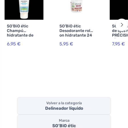
SO’BiO étic
SO’BiO étic
SO’BiO é
Champú
Desodorante roll-
de ojos 
hidratante de
on hidratante 24
PRÉCISI
coco y ácido
h con leche de
g) 02 m
6,95 €
5,95 €
7,95 €
hialurónico BIO
burra -
- realza
(250 ml) - para
recargable BIO
todo tipo de
(50 ml) - también
cabello
para pieles
sensibles
Volver a la categoría
Delineador líquido
Marca
SO’BiO étic