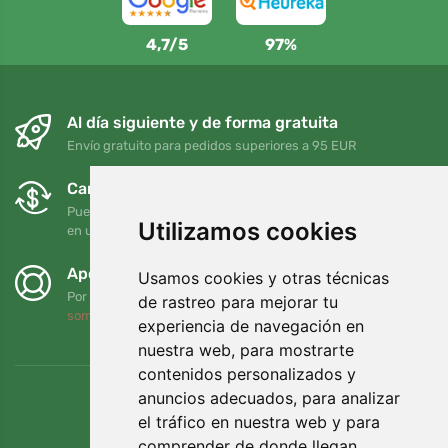
4,7/5
97%
Al día siguiente y de forma gratuita
Envío gratuito para pedidos superiores a 95 EUR
Cambios y devoluciones gratuitos
Puede devolver o cambiar su pedido en cualquier momento
Utilizamos cookies
en un plazo de 90 días
Apoyamos a Trees.org
Usamos cookies y otras técnicas
Por cada pedido plantamos un árbol. Leer más
Quiénes
de rastreo para mejorar tu
somos
.
experiencia de navegación en
nuestra web, para mostrarte
contenidos personalizados y
anuncios adecuados, para analizar
el tráfico en nuestra web y para
comprender de donde llegan