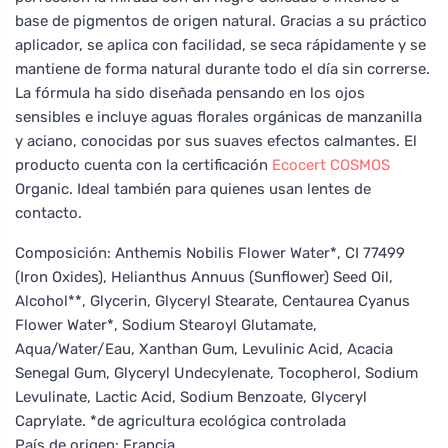
base de pigmentos de origen natural. Gracias a su práctico
aplicador, se aplica con facilidad, se seca rápidamente y se
mantiene de forma natural durante todo el día sin correrse.
La fórmula ha sido diseñada pensando en los ojos
sensibles e incluye aguas florales orgánicas de manzanilla
y aciano, conocidas por sus suaves efectos calmantes. El
producto cuenta con la certificación
Ecocert
COSMOS
Organic. Ideal también para quienes usan lentes de
contacto.
Composición: Anthemis Nobilis Flower Water*, CI 77499
(Iron Oxides), Helianthus Annuus (Sunflower) Seed Oil,
Alcohol**, Glycerin, Glyceryl Stearate, Centaurea Cyanus
Flower Water*, Sodium Stearoyl Glutamate,
Aqua/Water/Eau, Xanthan Gum, Levulinic Acid, Acacia
Senegal Gum, Glyceryl Undecylenate, Tocopherol, Sodium
Levulinate, Lactic Acid, Sodium Benzoate, Glyceryl
Caprylate. *de agricultura ecológica controlada
País de origen: Francia