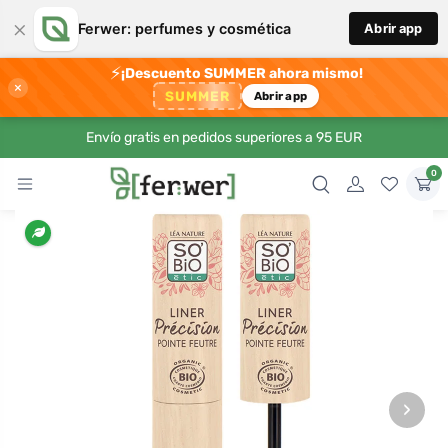
×
Ferwer: perfumes y cosmética
Abrir app
⚡
¡Descuento SUMMER ahora mismo!
×
SUMMER
Abrir app
Envío gratis en pedidos superiores a 95 EUR
0
›