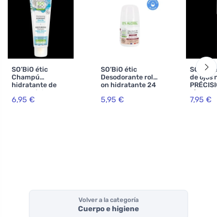
SO’BiO étic
SO’BiO étic
SO’BiO é
Champú
Desodorante roll-
de ojos 
hidratante de
on hidratante 24
PRÉCISI
coco y ácido
h con leche de
g) 02 m
6,95 €
5,95 €
7,95 €
hialurónico BIO
burra -
- realza
(250 ml) - para
recargable BIO
todo tipo de
(50 ml) - también
cabello
para pieles
sensibles
Volver a la categoría
Cuerpo e higiene