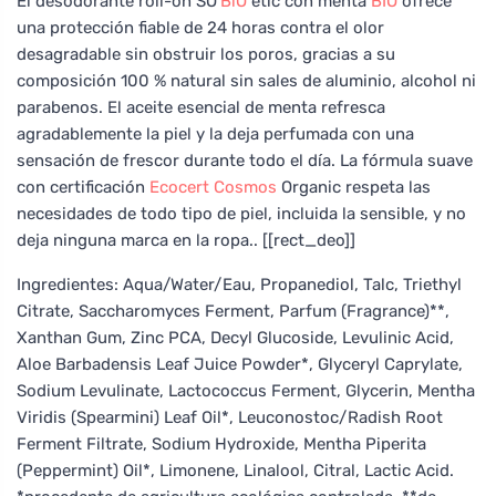
El desodorante roll-on SO’
BiO
étic con menta
BIO
ofrece
una protección fiable de 24 horas contra el olor
desagradable sin obstruir los poros, gracias a su
composición 100 % natural sin sales de aluminio, alcohol ni
parabenos. El aceite esencial de menta refresca
agradablemente la piel y la deja perfumada con una
sensación de frescor durante todo el día. La fórmula suave
con certificación
Ecocert
Cosmos
Organic respeta las
necesidades de todo tipo de piel, incluida la sensible, y no
deja ninguna marca en la ropa.. [[rect_deo]]
Ingredientes: Aqua/Water/Eau, Propanediol, Talc, Triethyl
Citrate, Saccharomyces Ferment, Parfum (Fragrance)**,
Xanthan Gum, Zinc PCA, Decyl Glucoside, Levulinic Acid,
Aloe Barbadensis Leaf Juice Powder*, Glyceryl Caprylate,
Sodium Levulinate, Lactococcus Ferment, Glycerin, Mentha
Viridis (Spearmini) Leaf Oil*, Leuconostoc/Radish Root
Ferment Filtrate, Sodium Hydroxide, Mentha Piperita
(Peppermint) Oil*, Limonene, Linalool, Citral, Lactic Acid.