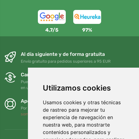
4,7/5
97%
Al día siguiente y de forma gratuita
Envío gratuito para pedidos superiores a 95 EUR
Cambios y devoluciones gratuitos
Puede devolver o cambiar su pedido en cualquier momento
Utilizamos cookies
en un plazo de 90 días
Apoyamos a Trees.org
Usamos cookies y otras técnicas
Por cada pedido plantamos un árbol. Leer más
Quiénes
de rastreo para mejorar tu
somos
.
experiencia de navegación en
nuestra web, para mostrarte
contenidos personalizados y