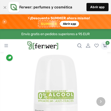
×
Ferwer: perfumes y cosmética
Abrir app
⚡
¡Descuento SUMMER ahora mismo!
×
SUMMER
Abrir app
Envío gratis en pedidos superiores a 95 EUR
0
›