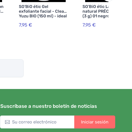
on
SO’BiO étic Gel
SO’BiO étic Lápiz de ojos
lo
exfoliante facial - Clean
natural PRÉCISION BIO
Yuzu BIO (150 ml) - ideal
(3 g) 01 negro BIO -
para piel grasa
realza tus ojos
7,95 €
7,95 €
Suscríbase a nuestro boletín de noticias
Iniciar sesión