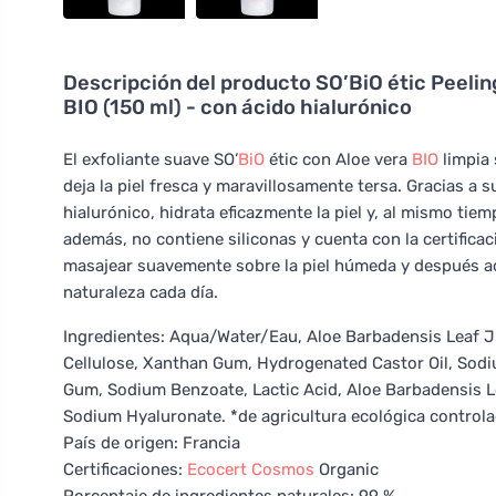
Descripción del producto
SO’BiO étic Peeli
BIO (150 ml) - con ácido hialurónico
El exfoliante suave SO’
BiO
étic con Aloe vera
BIO
limpia 
deja la piel fresca y maravillosamente tersa. Gracias a s
hialurónico, hidrata eficazmente la piel y, al mismo tiem
además, no contiene siliconas y cuenta con la certifica
masajear suavemente sobre la piel húmeda y después acla
naturaleza cada día.
Ingredientes: Aqua/Water/Eau, Aloe Barbadensis Leaf Jui
Cellulose, Xanthan Gum, Hydrogenated Castor Oil, Sodiu
Gum, Sodium Benzoate, Lactic Acid, Aloe Barbadensis Le
Sodium Hyaluronate. *de agricultura ecológica controla
País de origen: Francia
Certificaciones:
Ecocert
Cosmos
Organic