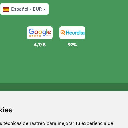
Español / EUR
4,7/5
97%
Apoyamos a Trees.org
Por cada pedido plantamos un árbol. Leer más
Quiénes
kies
somos
.
 técnicas de rastreo para mejorar tu experiencia de