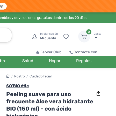
pp
ambios y devoluciones gratuitos dentro de los 90 días
0
Iniciar sesión
Cesta
Mi cuenta
Ferwer Club
Contacte con
bre
Salud
Hogar
Regalos
/
Rostro
/
Cuidado facial
SO’BiO étic
Peeling suave para uso
frecuente Aloe vera hidratante
BIO (150 ml) - con ácido
hialurónico