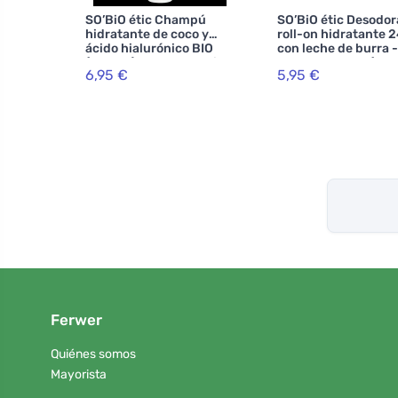
SO’BiO étic Champú
SO’BiO étic Desodo
hidratante de coco y
roll-on hidratante 2
ácido hialurónico BIO
con leche de burra -
(250 ml) - para todo tipo
recargable BIO (50 m
6,95 €
5,95 €
de cabello
también para pieles
sensibles
Ferwer
Quiénes somos
Mayorista