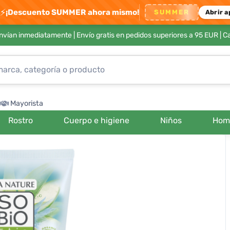
⚡
¡Descuento SUMMER ahora mismo!
SUMMER
Abrir a
envían inmediatamente |
Envío gratis en pedidos superiores a 95 EUR
| C
Mayorista
Rostro
Cuerpo e higiene
Niños
Hom