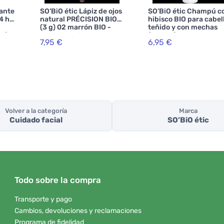
rante
SO’BiO étic Lápiz de ojos
SO’BiO étic Champú c
4 h
natural PRÉCISION BIO
hibisco BIO para cabel
(3 g) 02 marrón BIO -
teñido y con mechas
l) -
realza tus ojos
(250 ml) - mantiene el
7,95 €
6,95 €
color radiante
Volver a la categoría
Marca
Cuidado facial
SO’BiO étic
Todo sobre la compra
Transporte y pago
Cambios, devoluciones y reclamaciones
Programa de fidelidad