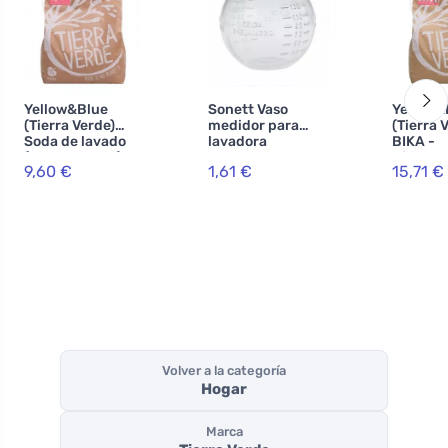
Yellow&Blue
Sonett Vaso
Yellow&
(Tierra Verde)
medidor para
(Tierra 
Soda de lavado
lavadora
BIKA -
(bolsa de 5 kg) -
Bicarbo
9,60 €
1,61 €
15,71 €
para la
sodio (B
producción de
(bolsa d
polvo casero
Volver a la categoría
Hogar
Marca