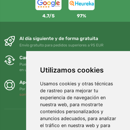
4,7/5
97%
Al día siguiente y de forma gratuita
Envío gratuito para pedidos superiores a 95 EUR
Cambios y devoluciones gratuitos
Puede devolver o cambiar su pedido en cualquier momento
Utilizamos cookies
en un plazo de 90 días
Apoyamos a Trees.org
Usamos cookies y otras técnicas
Por cada pedido plantamos un árbol. Leer más
Quiénes
de rastreo para mejorar tu
somos
.
experiencia de navegación en
nuestra web, para mostrarte
contenidos personalizados y
anuncios adecuados, para analizar
el tráfico en nuestra web y para