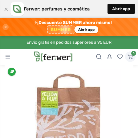
×
Ferwer: perfumes y cosmética
Abrir app
⚡
¡Descuento SUMMER ahora mismo!
×
SUMMER
Abrir app
Envío gratis en pedidos superiores a 95 EUR
0