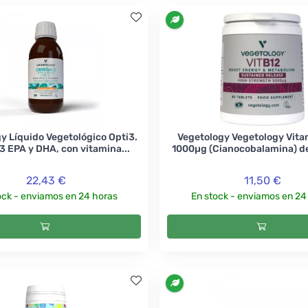
y Líquido Vegetológico Opti3.
Vegetology Vegetology Vita
 EPA y DHA, con vitamina...
1000µg (Cianocobalamina) de 
22,43 €
11,50 €
ock - enviamos en 24 horas
En stock - enviamos en 24