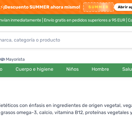
⚡
¡Descuento SUMMER ahora mismo!
SUMMER
Abrir a
envían inmediatamente |
Envío gratis en pedidos superiores a 95 EUR
| C
Mayorista
ro
Cuerpo e higiene
Niños
Hombre
Sal
téticos con énfasis en ingredientes de origen vegetal, veg
grasos omega-3, calcio, vitamina B12, proteínas vegetales y