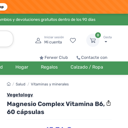
pp
ambios y devoluciones gratuitos dentro de los 90 días
0
Iniciar sesión
Cesta
Mi cuenta
Ferwer Club
Contacte con
ud
Hogar
Regalos
Calzado / Ropa
/
Salud
/
Vitaminas y minerales
Vegetology
Magnesio Complex Vitamina B6,
60 cápsulas