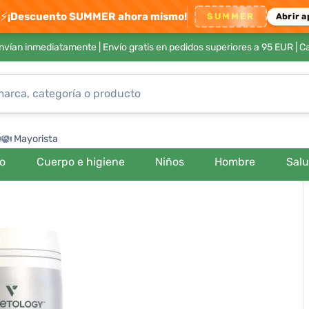
⚡
¡Descuento SUMMER ahora mismo!
SUMMER
Abrir a
envían inmediatamente |
Envío gratis en pedidos superiores a 95 EUR
| C
Mayorista
ro
Cuerpo e higiene
Niños
Hombre
Sal