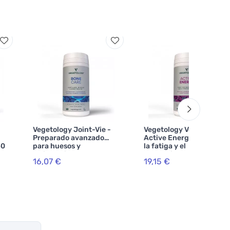
Vegetology Joint-Vie -
Vegetology Vegetology
Preparado avanzado
Active Energy - Contra
60
para huesos y
la fatiga y el
articulaciones 60
agotamiento, 60
16,07 €
19,15 €
comprimidos
cápsulas