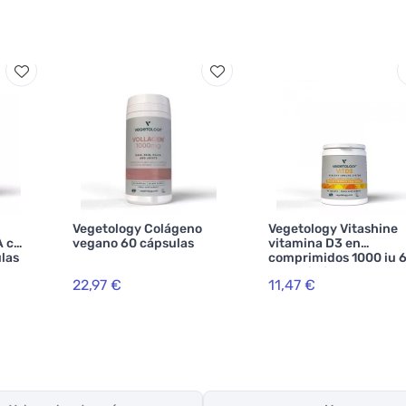
Vegetology Colágeno
Vegetology Vitashine
 con
vegano 60 cápsulas
vitamina D3 en
las
comprimidos 1000 iu 
comprimidos
22,97 €
11,47 €