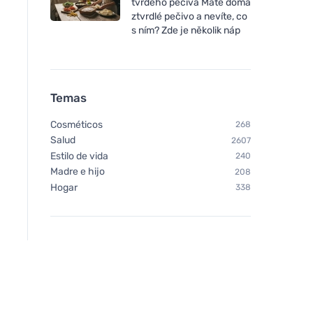
tvrdého pečiva Máte doma
ztvrdlé pečivo a nevíte, co
s ním? Zde je několik náp
Temas
Cosméticos
268
Salud
2607
Estilo de vida
240
Madre e hijo
208
Hogar
338