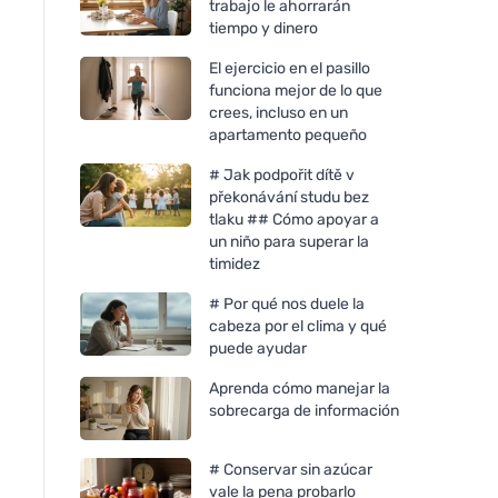
trabajo le ahorrarán
tiempo y dinero
El ejercicio en el pasillo
funciona mejor de lo que
crees, incluso en un
apartamento pequeño
# Jak podpořit dítě v
překonávání studu bez
tlaku ## Cómo apoyar a
un niño para superar la
timidez
# Por qué nos duele la
cabeza por el clima y qué
puede ayudar
Aprenda cómo manejar la
sobrecarga de información
# Conservar sin azúcar
vale la pena probarlo