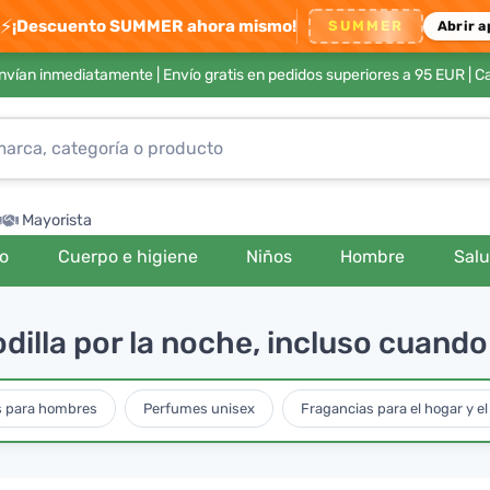
⚡
¡Descuento SUMMER ahora mismo!
SUMMER
Abrir a
envían inmediatamente |
Envío gratis en pedidos superiores a 95 EUR
| C
Mayorista
ro
Cuerpo e higiene
Niños
Hombre
Sal
rodilla por la noche, incluso cuand
 para hombres
Perfumes unisex
Fragancias para el hogar y el