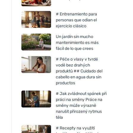
# Entrenamiento para
personas que odian el
ejercicio clásico
Un jardín sin mucho
mantenimiento es más
fácil de lo que crees
# Péče o vlasy v tvrdé
vodě bez drahých
produktů ## Cuidado del
cabello en agua dura sin
productos
# Jak zvládnout spánek při
práci na směny Práce na
směny může výrazně
narušit přirozený rytmus
těla
# Recepty na využití