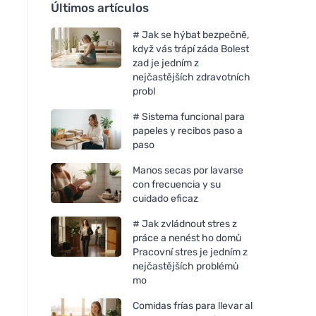
Últimos artículos
# Jak se hýbat bezpečně,
když vás trápí záda Bolest
zad je jedním z
nejčastějších zdravotních
probl
# Sistema funcional para
papeles y recibos paso a
paso
Manos secas por lavarse
con frecuencia y su
cuidado eficaz
# Jak zvládnout stres z
práce a nenést ho domů
Pracovní stres je jedním z
nejčastějších problémů
mo
Comidas frías para llevar al