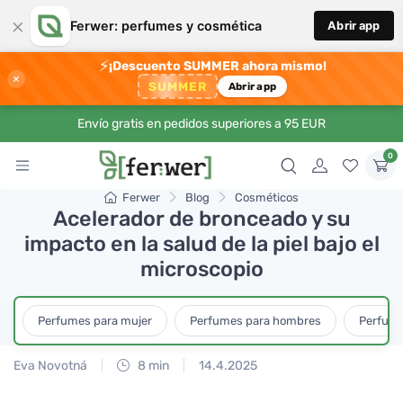
×
Ferwer: perfumes y cosmética
Abrir app
⚡
¡Descuento SUMMER ahora mismo!
×
SUMMER
Abrir app
Envío gratis en pedidos superiores a 95 EUR
0
Ferwer
Blog
Cosméticos
Acelerador de bronceado y su
impacto en la salud de la piel bajo el
microscopio
Perfumes para mujer
Perfumes para hombres
Perfume
Eva Novotná
8 min
14.4.2025