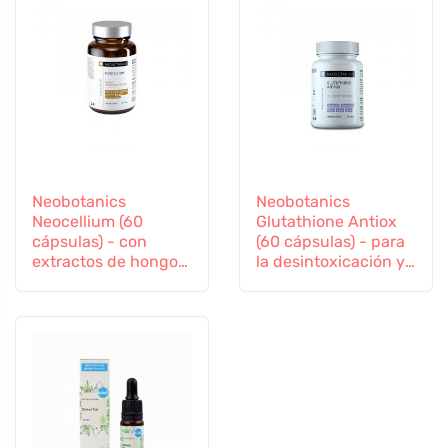
Neobotanics
Neobotanics
Neocellium (60
Glutathione Antiox
cápsulas) - con
(60 cápsulas) - para
extractos de hongos
la desintoxicación y
vitales y ginseng
el apoyo a la
inmunidad