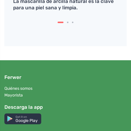
La mascarilla de arcilla natural es la clave
Pasta
para una piel sana y limpia.
func
Ferwer
Quiénes somos
Mayorista
Descarga la app
Get it on
Google Play