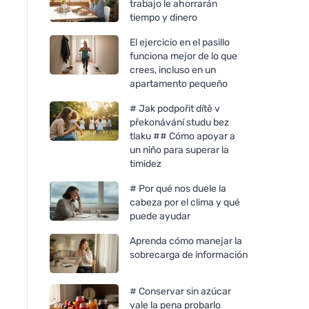
trabajo le ahorrarán
tiempo y dinero
El ejercicio en el pasillo
funciona mejor de lo que
crees, incluso en un
apartamento pequeño
# Jak podpořit dítě v
překonávání studu bez
tlaku ## Cómo apoyar a
un niño para superar la
timidez
# Por qué nos duele la
cabeza por el clima y qué
puede ayudar
Aprenda cómo manejar la
sobrecarga de información
# Conservar sin azúcar
vale la pena probarlo