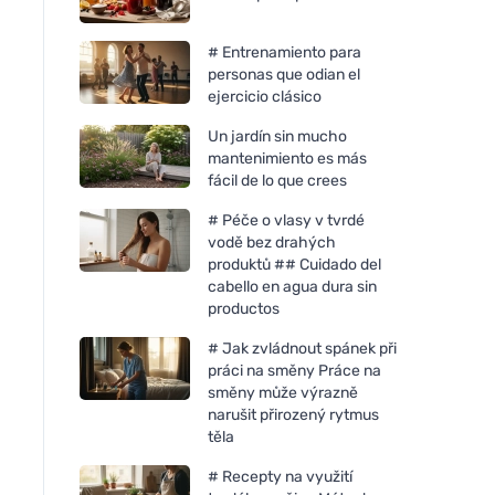
# Entrenamiento para
personas que odian el
ejercicio clásico
Un jardín sin mucho
mantenimiento es más
fácil de lo que crees
# Péče o vlasy v tvrdé
vodě bez drahých
produktů ## Cuidado del
cabello en agua dura sin
productos
# Jak zvládnout spánek při
práci na směny Práce na
směny může výrazně
narušit přirozený rytmus
těla
# Recepty na využití