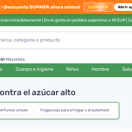
⚡
¡Descuento SUMMER ahora mismo!
SUMMER
Abrir a
envían inmediatamente |
Envío gratis en pedidos superiores a 95 EUR
| C
Mayorista
ro
Cuerpo e higiene
Niños
Hombre
Sal
ontra el azúcar alto
erfumes unisex
Fragancias para el hogar y el automóvil