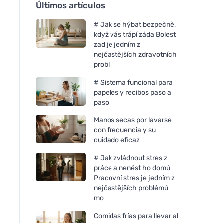
Últimos artículos
# Jak se hýbat bezpečně,
když vás trápí záda Bolest
zad je jedním z
nejčastějších zdravotních
probl
# Sistema funcional para
papeles y recibos paso a
paso
Manos secas por lavarse
con frecuencia y su
cuidado eficaz
# Jak zvládnout stres z
práce a nenést ho domů
Pracovní stres je jedním z
nejčastějších problémů
mo
Comidas frías para llevar al