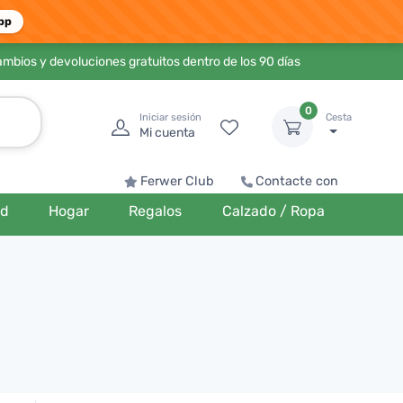
pp
ambios y devoluciones gratuitos dentro de los 90 días
0
Iniciar sesión
Cesta
Mi cuenta
Ferwer Club
Contacte con
ud
Hogar
Regalos
Calzado / Ropa