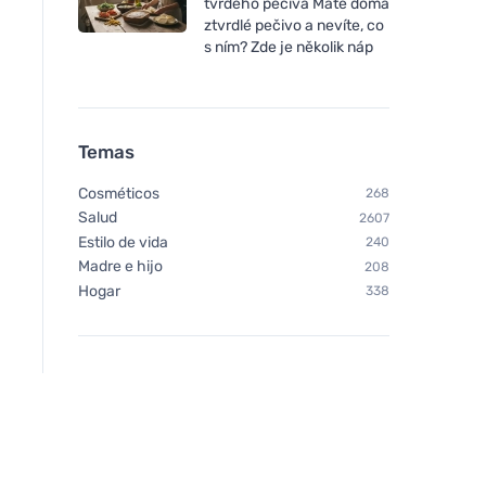
tvrdého pečiva Máte doma
ztvrdlé pečivo a nevíte, co
s ním? Zde je několik náp
Temas
Cosméticos
268
Salud
2607
Estilo de vida
240
Madre e hijo
208
Hogar
338