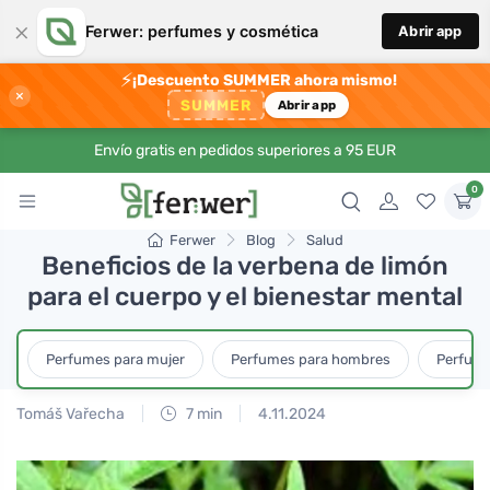
×
Ferwer: perfumes y cosmética
Abrir app
⚡
¡Descuento SUMMER ahora mismo!
×
SUMMER
Abrir app
Envío gratis en pedidos superiores a 95 EUR
0
Ferwer
Blog
Salud
Beneficios de la verbena de limón
para el cuerpo y el bienestar mental
Perfumes para mujer
Perfumes para hombres
Perfume
Tomáš Vařecha
7 min
4.11.2024