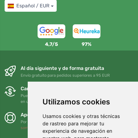
Español / EUR
4,7/5
97%
Al día siguiente y de forma gratuita
Envío gratuito para pedidos superiores a 95 EUR
Cambios y devoluciones gratuitos
Puede devolver o cambiar su pedido en cualquier momento
Utilizamos cookies
en un plazo de 90 días
Apoyamos a Trees.org
Usamos cookies y otras técnicas
Por cada pedido plantamos un árbol. Leer más
Quiénes
de rastreo para mejorar tu
somos
.
experiencia de navegación en