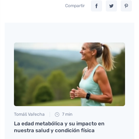
Compartir
Tomáš Vařecha
7 min
Jan S
un
La edad metabólica y su impacto en
¿Qué 
nuestra salud y condición física
alime