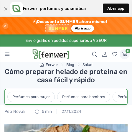
×
Ferwer: perfumes y cosmética
Abrir app
⚡
¡Descuento SUMMER ahora mismo!
×
SUMMER
Abrir app
Envío gratis en pedidos superiores a 95 EUR
0
Ferwer
Blog
Salud
Cómo preparar helado de proteína en
casa fácil y rápido
Perfumes para mujer
Perfumes para hombres
Perfume
Petr Novák
5 min
27.11.2024