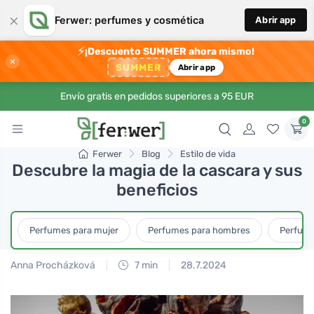
×
Ferwer: perfumes y cosmética
Abrir app
⚡
¡Descuento SUMMER ahora mismo!
×
SUMMER
Abrir app
Envío gratis en pedidos superiores a 95 EUR
0
Ferwer
Blog
Estilo de vida
Descubre la magia de la cascara y sus
beneficios
Perfumes para mujer
Perfumes para hombres
Perfume
Anna Procházková
7 min
28.7.2024