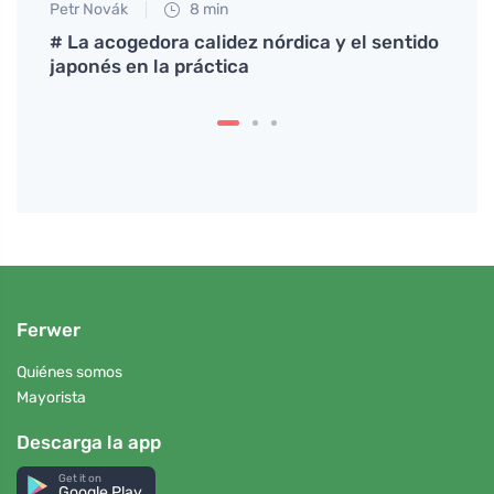
Petr Novák
8 min
Petr N
ión
# La acogedora calidez nórdica y el sentido
Solar
japonés en la práctica
espe
Ferwer
Quiénes somos
Mayorista
Descarga la app
Get it on
Google Play