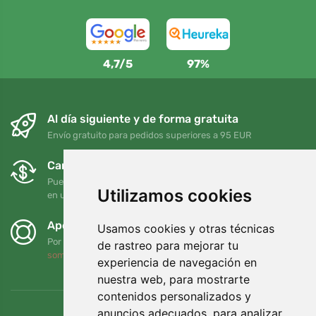
4,7/5
97%
Al día siguiente y de forma gratuita
Envío gratuito para pedidos superiores a 95 EUR
Cambios y devoluciones gratuitos
Puede devolver o cambiar su pedido en cualquier momento
Utilizamos cookies
en un plazo de 90 días
Apoyamos a Trees.org
Usamos cookies y otras técnicas
Por cada pedido plantamos un árbol. Leer más
Quiénes
de rastreo para mejorar tu
somos
.
experiencia de navegación en
nuestra web, para mostrarte
contenidos personalizados y
anuncios adecuados, para analizar