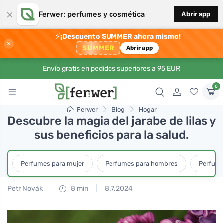
×
Ferwer: perfumes y cosmética
Abrir app
⚡
¡Descuento SUMMER ahora mismo!
×
SUMMER
Abrir app
Envío gratis en pedidos superiores a 95 EUR
0
Ferwer
Blog
Hogar
Descubre la magia del jarabe de lilas y
sus beneficios para la salud.
Perfumes para mujer
Perfumes para hombres
Perfume
Petr Novák
8 min
8.7.2024