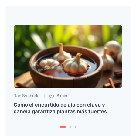
Jan Svoboda
8 min
Eva No
Cómo el encurtido de ajo con clavo y
¿Cómo
canela garantiza plantas más fuertes
métod