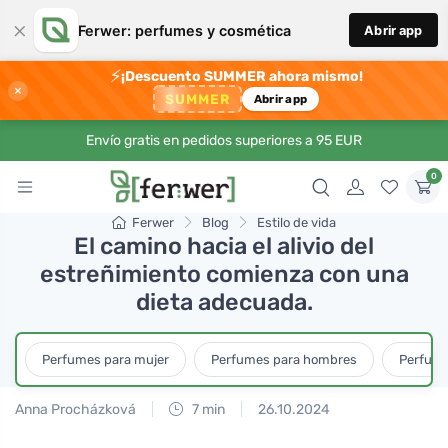
×
Ferwer: perfumes y cosmética
Abrir app
⚡
¡Descuento SUMMER ahora mismo!
×
SUMMER
Abrir app
Envío gratis en pedidos superiores a 95 EUR
0
Ferwer
Blog
Estilo de vida
El camino hacia el alivio del
estreñimiento comienza con una
dieta adecuada.
Perfumes para mujer
Perfumes para hombres
Perfume
Anna Procházková
7 min
26.10.2024