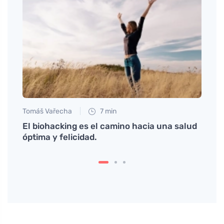
Tomáš Vařecha
7 min
Petr N
ga es
El biohacking es el camino hacia una salud
# Jak
óptima y felicidad.
čas i
para 