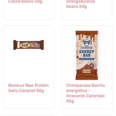
Cocoa beans 50g
Orange&cocoa
beans 50g
Bombus Raw Protein
Chimpanzee Barrita
Salty Caramel 50g
energética -
Anacardo Caramelo
55g