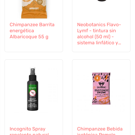
Chimpanzee Barrita
Neobotanics Flavo-
energética
Lymf - tintura sin
Albaricoque 55 g
alcohol (50 ml) -
sistema linfático y
vascular
Incognito Spray
Chimpanzee Bebida
repelente natural
isotónica Pomelo