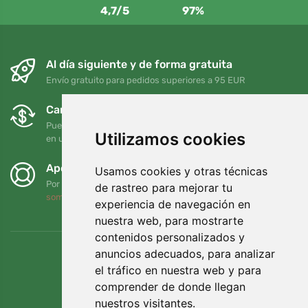
4,7/5
97%
Al día siguiente y de forma gratuita
Envío gratuito para pedidos superiores a 95 EUR
Cambios y devoluciones gratuitos
Puede devolver o cambiar su pedido en cualquier momento
Utilizamos cookies
en un plazo de 90 días
Apoyamos a Trees.org
Usamos cookies y otras técnicas
Por cada pedido plantamos un árbol. Leer más
Quiénes
de rastreo para mejorar tu
somos
.
experiencia de navegación en
nuestra web, para mostrarte
contenidos personalizados y
anuncios adecuados, para analizar
el tráfico en nuestra web y para
comprender de donde llegan
nuestros visitantes.