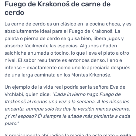
Fuego de Krakonoš de carne de
cerdo
La carne de cerdo es un clásico en la cocina checa, y es
absolutamente ideal para el Fuego de Krakonoš. La
paleta o pierna de cerdo se guisa bien, libera jugos y
absorbe fácilmente las especias. Algunos añaden
salchicha ahumada o tocino, lo que lleva el plato a otro
nivel. El sabor resultante es entonces denso, lleno e
intenso – exactamente como uno lo apreciaría después
de una larga caminata en los Montes Krkonoše.
Un ejemplo de la vida real podría ser la señora Eva de
Vrchlabí, quien dice:
"Cada invierno hago Fuego de
Krakonoš al menos una vez a la semana. A los niños les
encanta, aunque solo les doy la versión menos picante.
¿Y mi esposo? Él siempre le añade más pimienta a cada
plato."
Y precisamente ahí radica la magia de este plato –
cada