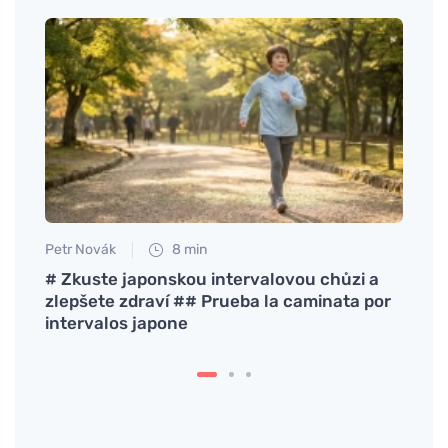
Petr Novák
8 min
Petr N
e de
# Zkuste japonskou intervalovou chůzi a
# Vít
zlepšete zdraví ## Prueba la caminata por
¿Sabe
intervalos japone
sobre