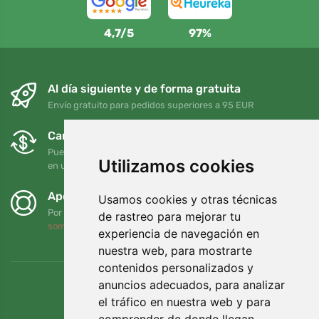
4,7/5
97%
Al día siguiente y de forma gratuita
Envío gratuito para pedidos superiores a 95 EUR
Cambios y devoluciones gratuitos
Puede devolver o cambiar su pedido en cualquier momento
Utilizamos cookies
en un plazo de 90 días
Apoyamos a Trees.org
Usamos cookies y otras técnicas
Por cada pedido plantamos un árbol. Leer más
Quiénes
de rastreo para mejorar tu
somos
.
experiencia de navegación en
nuestra web, para mostrarte
contenidos personalizados y
anuncios adecuados, para analizar
el tráfico en nuestra web y para