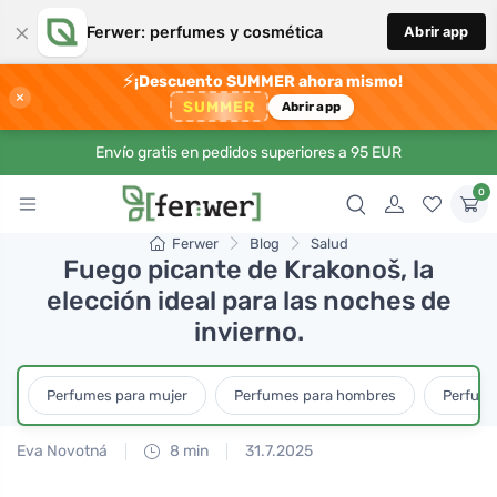
×
Ferwer: perfumes y cosmética
Abrir app
⚡
¡Descuento SUMMER ahora mismo!
×
SUMMER
Abrir app
Envío gratis en pedidos superiores a 95 EUR
0
Ferwer
Blog
Salud
Fuego picante de Krakonoš, la
elección ideal para las noches de
invierno.
Perfumes para mujer
Perfumes para hombres
Perfume
Eva Novotná
8 min
31.7.2025