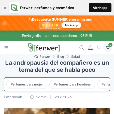
×
Ferwer: perfumes y cosmética
Abrir app
⚡
¡Descuento SUMMER ahora mismo!
×
SUMMER
Abrir app
Envío gratis en pedidos superiores a 95 EUR
0
Ferwer
Blog
Salud
La andropausia del compañero es un
tema del que se habla poco
Perfumes para mujer
Perfumes para hombres
Perfume
Petr Novák
12 min
28.6.2026