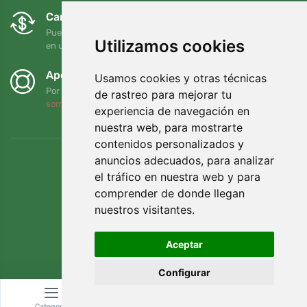
Cambios y devoluciones gratuitos
Puede devolver o cambiar su pedido en cualquier momento
Utilizamos cookies
en un plazo de 90 días
Apoyamos a Trees.org
Usamos cookies y otras técnicas
Por cada pedido plantamos un árbol. Leer más
Quiénes
de rastreo para mejorar tu
somos
.
experiencia de navegación en
nuestra web, para mostrarte
contenidos personalizados y
anuncios adecuados, para analizar
el tráfico en nuestra web y para
comprender de donde llegan
nuestros visitantes.
Aceptar
Configurar
© Topshelf s.r.o. Todos los derechos reservados.
Categoría
Buscar
Cesta