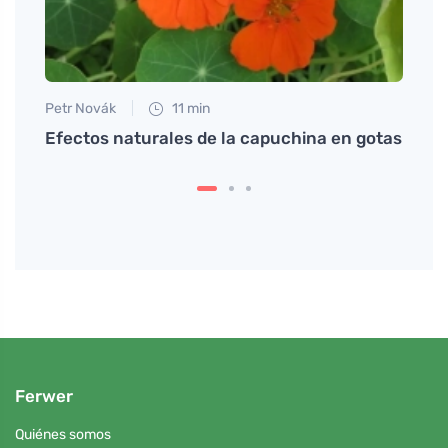
Petr Novák
11 min
Martin
Efectos naturales de la capuchina en gotas
Dolor
signif
Ferwer
Quiénes somos