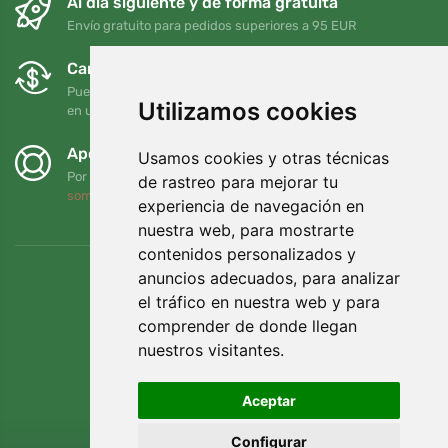
Al día siguiente y de forma gratuita
Envío gratuito para pedidos superiores a 95 EUR
Cambios y devoluciones gratuitos
Puede devolver o cambiar su pedido en cualquier momento
Utilizamos cookies
en un plazo de 90 días
Apoyamos a Trees.org
Usamos cookies y otras técnicas
Por cada pedido plantamos un árbol. Leer más
Quiénes
de rastreo para mejorar tu
somos
.
experiencia de navegación en
nuestra web, para mostrarte
contenidos personalizados y
anuncios adecuados, para analizar
el tráfico en nuestra web y para
comprender de donde llegan
nuestros visitantes.
Aceptar
Configurar