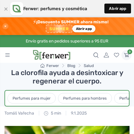
×
Ferwer: perfumes y cosmética
Abrir app
⚡
¡Descuento SUMMER ahora mismo!
×
SUMMER
Abrir app
Envío gratis en pedidos superiores a 95 EUR
0
Ferwer
Blog
Salud
La clorofila ayuda a desintoxicar y
regenerar el cuerpo.
Perfumes para mujer
Perfumes para hombres
Perfume
Tomáš Vařecha
5 min
9.1.2025