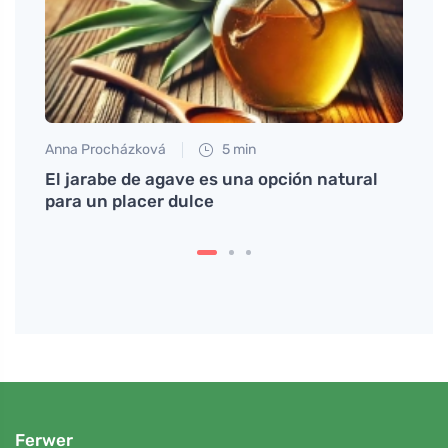
Anna Procházková
5 min
Petr N
es
El jarabe de agave es una opción natural
# Por
,
para un placer dulce
sobre
Ferwer