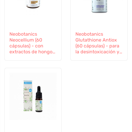
Neobotanics
Neobotanics
Neocellium (60
Glutathione Antiox
cápsulas) - con
(60 cápsulas) - para
extractos de hongos
la desintoxicación y
vitales y ginseng
el apoyo a la
inmunidad