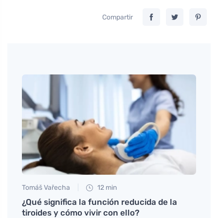
Compartir
Tomáš Vařecha
12 min
Petr N
n la
¿Qué significa la función reducida de la
Ayuda
tiroides y cómo vivir con ello?
a los