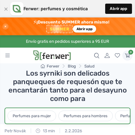
×
Ferwer: perfumes y cosmética
Abrir app
⚡
¡Descuento SUMMER ahora mismo!
×
SUMMER
Abrir app
Envío gratis en pedidos superiores a 95 EUR
0
Ferwer
Blog
Salud
Los syrniki son delicados
panqueques de requesón que te
encantarán tanto para el desayuno
como para
Perfumes para mujer
Perfumes para hombres
Perfume
Petr Novák
13 min
2.2.2026