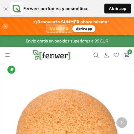
×
Ferwer: perfumes y cosmética
Abrir app
⚡
¡Descuento SUMMER ahora mismo!
×
SUMMER
Abrir app
Envío gratis en pedidos superiores a 95 EUR
0
›