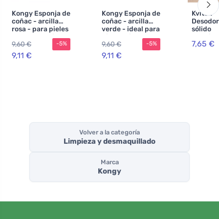
Kongy Esponja de
Kongy Esponja de
Kvitok
coñac - arcilla
coñac - arcilla
Desodor
rosa - para pieles
verde - ideal para
sólido
secas y sensibles
pieles mixtas
Intoxica
7,65 €
9,60 €
9,60 €
-5%
-5%
hierbas 
efectivo
9,11 €
9,11 €
horas
Volver a la categoría
Limpieza y desmaquillado
Marca
Kongy