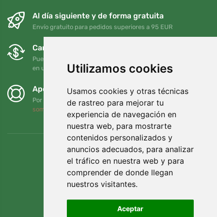
Al día siguiente y de forma gratuita
Envío gratuito para pedidos superiores a 95 EUR
Cambios y devoluciones gratuitos
Puede devolver o cambiar su pedido en cualquier momento
Utilizamos cookies
en un plazo de 90 días
Apoyamos a Trees.org
Usamos cookies y otras técnicas
Por cada pedido plantamos un árbol. Leer más
Quiénes
de rastreo para mejorar tu
somos
.
experiencia de navegación en
nuestra web, para mostrarte
contenidos personalizados y
anuncios adecuados, para analizar
el tráfico en nuestra web y para
comprender de donde llegan
nuestros visitantes.
Aceptar