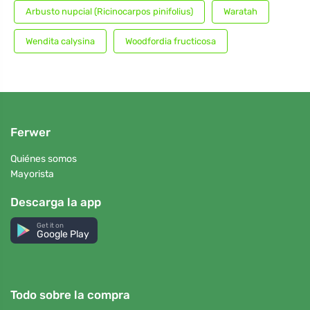
Arbusto nupcial (Ricinocarpos pinifolius)
Waratah
Wendita calysina
Woodfordia fructicosa
Ferwer
Quiénes somos
Mayorista
Descarga la app
Get it on
Google Play
Todo sobre la compra