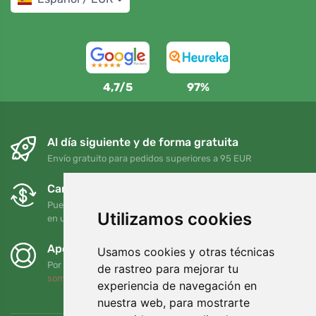
4,7/5
97%
Al día siguiente y de forma gratuita
Envío gratuito para pedidos superiores a 95 EUR
Cambios y devoluciones gratuitos
Puede devolver o cambiar su pedido en cualquier momento
Utilizamos cookies
en un plazo de 90 días
Apoyamos a Trees.org
Usamos cookies y otras técnicas
Por cada pedido plantamos un árbol. Leer más
Quiénes
de rastreo para mejorar tu
somos
.
experiencia de navegación en
nuestra web, para mostrarte