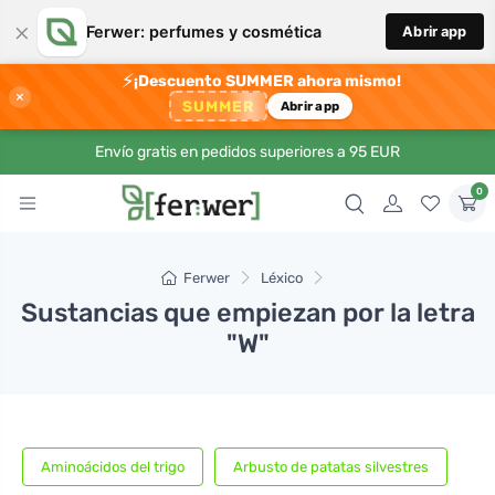
×
Ferwer: perfumes y cosmética
Abrir app
⚡
¡Descuento SUMMER ahora mismo!
×
SUMMER
Abrir app
Envío gratis en pedidos superiores a 95 EUR
0
Ferwer
Léxico
Sustancias que empiezan por la letra
"W"
Aminoácidos del trigo
Arbusto de patatas silvestres