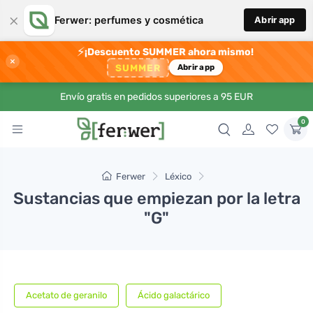
×
Ferwer: perfumes y cosmética
Abrir app
⚡
¡Descuento SUMMER ahora mismo!
×
SUMMER
Abrir app
Envío gratis en pedidos superiores a 95 EUR
0
Ferwer
Léxico
Sustancias que empiezan por la letra
"G"
Acetato de geranilo
Ácido galactárico