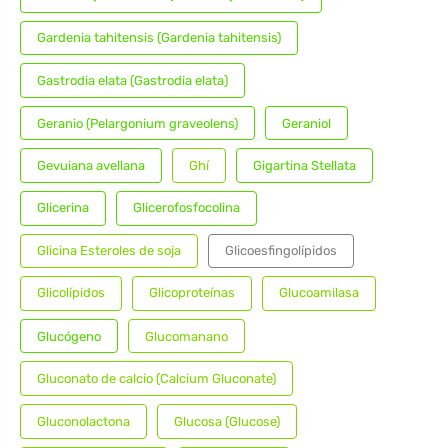
Gardenia tahitensis (Gardenia tahitensis)
Gastrodia elata (Gastrodia elata)
Geranio (Pelargonium graveolens)
Geraniol
Gevuiana avellana
Ghí
Gigartina Stellata
Glicerina
Glicerofosfocolina
Glicina Esteroles de soja
Glicoesfingolípidos
Glicolípidos
Glicoproteínas
Glucoamilasa
Glucógeno
Glucomanano
Gluconato de calcio (Calcium Gluconate)
Gluconolactona
Glucosa (Glucose)