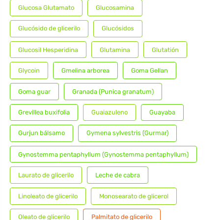
Glucosa Glutamato
Glucosamina
Glucósido de glicerilo
Glucósidos
Glucosil Hesperidina
Glutamina
Glutatión
Glycoin
Gmelina arborea
Goma Gellan
Goma guar
Granada (Punica granatum)
Grevillea buxifolia
Guaiazuleno
Guayaba
Gurjun bálsamo
Gymena sylvestris (Gurmar)
Gynostemma pentaphyllum (Gynostemma pentaphyllum)
Laurato de glicerilo
Leche de cabra
Linoleato de glicerilo
Monosearato de glicerol
Oleato de glicerilo
Palmitato de glicerilo