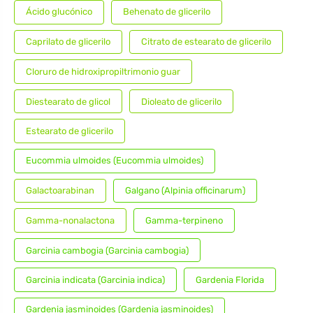
Ácido glucónico
Behenato de glicerilo
Caprilato de glicerilo
Citrato de estearato de glicerilo
Cloruro de hidroxipropiltrimonio guar
Diestearato de glicol
Dioleato de glicerilo
Estearato de glicerilo
Eucommia ulmoides (Eucommia ulmoides)
Galactoarabinan
Galgano (Alpinia officinarum)
Gamma-nonalactona
Gamma-terpineno
Garcinia cambogia (Garcinia cambogia)
Garcinia indicata (Garcinia indica)
Gardenia Florida
Gardenia jasminoides (Gardenia jasminoides)