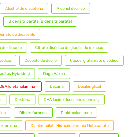
Alcohol de diacetona
Alcohol decílico
Bidens tripartita (Bidens tripartita)
onato de dicaprililo
o de dilaurilo
Citrato disódico de glucósido de coco
sódico
Cocoato de decilo
Cocoyl glutamato disódico
asites Hybridus)
Daga Hakea
DEA (dietanolamina)
Decanal
Decilenglicol
o
Dextrina
DHA (ácido docosahexaenoico)
rina
Dihidrofarnesol
Dihidroxiacetona
oxiprolina
Dipalmitoiletil Hidroxietilmonio Metosulfato