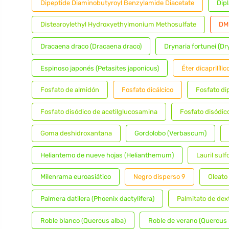
Dipeptide Diaminobutyroyl Benzylamide Diacetate
Dip
Distearoylethyl Hydroxyethylmonium Methosulfate
DM
Dracaena draco (Dracaena draco)
Drynaria fortunei (Dr
Espinoso japonés (Petasites japonicus)
Éter dicaprilílic
Fosfato de almidón
Fosfato dicálcico
Fosfato di
Fosfato disódico de acetilglucosamina
Fosfato disódico
Goma deshidroxantana
Gordolobo (Verbascum)
Heliantemo de nueve hojas (Helianthemum)
Lauril sul
Milenrama euroasiático
Negro disperso 9
Oleato 
Palmera datilera (Phoenix dactylifera)
Palmitato de dex
Roble blanco (Quercus alba)
Roble de verano (Quercus 