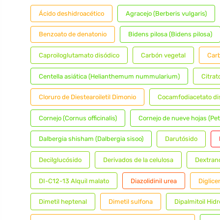
Ácido deshidroacético
Agracejo (Berberis vulgaris)
Benzoato de denatonio
Bidens pilosa (Bidens pilosa)
Caproiloglutamato disódico
Carbón vegetal
Carb
Centella asiática (Helianthemum nummularium)
Citrat
Cloruro de Diestearoiletil Dimonio
Cocamfodiacetato di
Cornejo (Cornus officinalis)
Cornejo de nueve hojas (Pet
Dalbergia shisham (Dalbergia sisoo)
Darutósido
Decilglucósido
Derivados de la celulosa
Dextran
DI-C12-13 Alquil malato
Diazolidinil urea
Diglice
Dimetil heptenal
Dimetil sulfona
Dipalmitoil Hidr