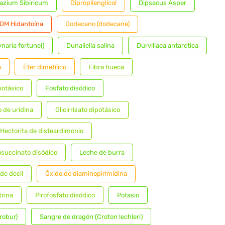
lazium Sibiricum
Dipropilenglicol
Dipsacus Asper
DM Hidantoína
Dodecano (dodecane)
ynaria fortunei)
Dunaliella salina
Durvillaea antarctica
o
Éter dimetílico
Fibra hueca
potásico
Fosfato disódico
 de uridina
Glicirrizato dipotásico
Hectorita de disteardimonio
fosuccinato disódico
Leche de burra
de decil
Óxido de diaminopirimidina
trina
Pirofosfato disódico
Potasio
robur)
Sangre de dragón (Croton lechleri)