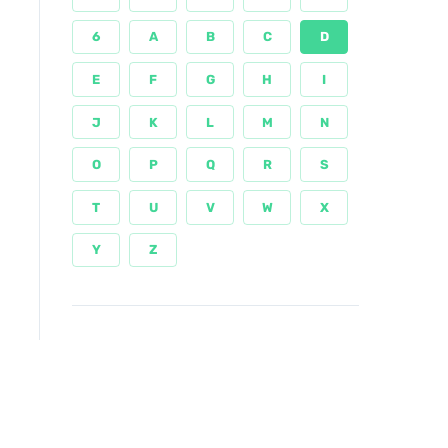
6
A
B
C
D
E
F
G
H
I
J
K
L
M
N
O
P
Q
R
S
T
U
V
W
X
Y
Z