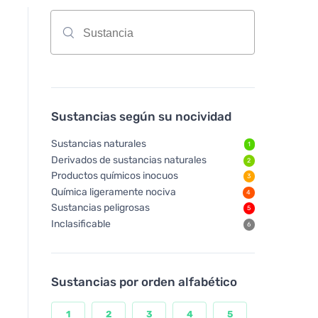
Sustancias según su nocividad
Sustancias naturales
1
Derivados de sustancias naturales
2
Productos químicos inocuos
3
Química ligeramente nociva
4
Sustancias peligrosas
5
Inclasificable
6
Sustancias por orden alfabético
1
2
3
4
5