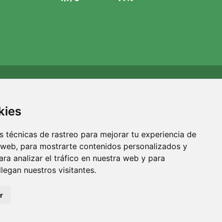
Apoyamos a Trees.org
Por cada pedido plantamos un árbol. Leer más
Quiénes
kies
somos
.
 técnicas de rastreo para mejorar tu experiencia de
 web, para mostrarte contenidos personalizados y
ra analizar el tráfico en nuestra web y para
egan nuestros visitantes.
r