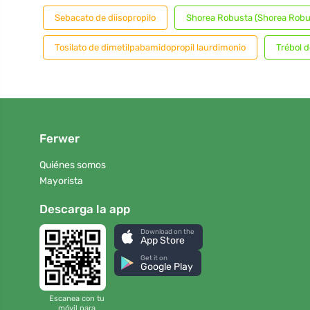
Sebacato de diisopropilo
Shorea Robusta (Shorea Robu
Tosilato de dimetilpabamidopropil laurdimonio
Trébol d
Ferwer
Quiénes somos
Mayorista
Descarga la app
Download on the
App Store
Get it on
Google Play
Escanea con tu
móvil para