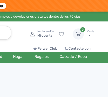
pp
ambios y devoluciones gratuitos dentro de los 90 días
0
Iniciar sesión
Cesta
Mi cuenta
Ferwer Club
Contacte con
ud
Hogar
Regalos
Calzado / Ropa