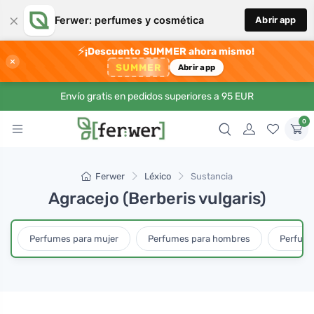
×
Ferwer: perfumes y cosmética
Abrir app
⚡
¡Descuento SUMMER ahora mismo!
×
SUMMER
Abrir app
Envío gratis en pedidos superiores a 95 EUR
0
Ferwer
Léxico
Sustancia
Agracejo (Berberis vulgaris)
Perfumes para mujer
Perfumes para hombres
Perfume