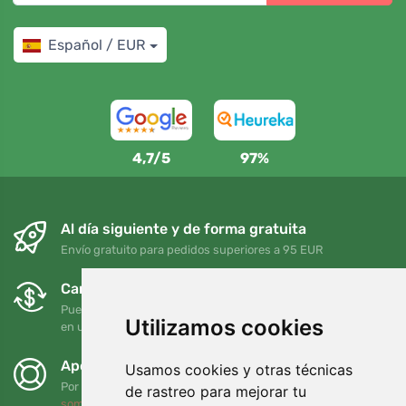
Español / EUR
4,7/5
97%
Al día siguiente y de forma gratuita
Envío gratuito para pedidos superiores a 95 EUR
Cambios y devoluciones gratuitos
Puede devolver o cambiar su pedido en cualquier momento
Utilizamos cookies
en un plazo de 90 días
Apoyamos a Trees.org
Usamos cookies y otras técnicas
Por cada pedido plantamos un árbol. Leer más
Quiénes
de rastreo para mejorar tu
somos
.