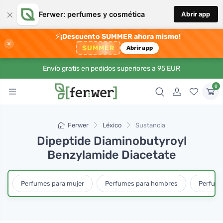
×
Ferwer: perfumes y cosmética
Abrir app
⚡
¡Descuento SUMMER ahora mismo!
×
SUMMER
Abrir app
Envío gratis en pedidos superiores a 95 EUR
0
Ferwer
Léxico
Sustancia
Dipeptide Diaminobutyroyl
Benzylamide Diacetate
Perfumes para mujer
Perfumes para hombres
Perfume