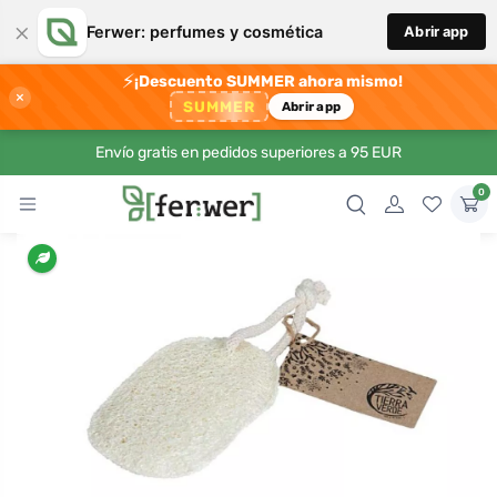
×
Ferwer: perfumes y cosmética
Abrir app
⚡
¡Descuento SUMMER ahora mismo!
×
SUMMER
Abrir app
Envío gratis en pedidos superiores a 95 EUR
0