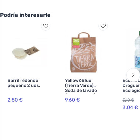
Podría interesarle
Barril redondo
Yellow&Blue
Ecodis 
pequeño 2 uds.
(Tierra Verde)
Droguer
Soda de lavado
Ecologi
(bolsa de 5 kg) -
Vinagre
2,80 €
9,60 €
3,19 €
para la
Alcohol 
producción de
3,04 €
polvo casero