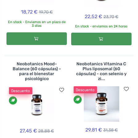
18,72 €
19,70 €
22,52 €
23,70 €
En stock - Enviamos en un plazo de
3 días
En stock - enviamos en 24 horas
Neobotanics Mood-
Neobotanics Vitamina C
Balance (60 cápsulas) -
Plus liposomal (60
para el bienestar
cápsulas) - con selenio y
psicológico
zi...
Descuento
Descuento
29,81 €
31,38 €
27,45 €
28,88 €