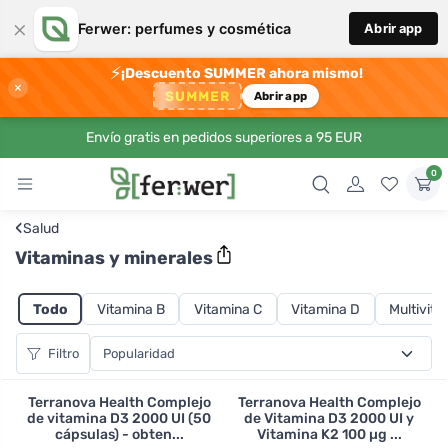
×
Ferwer: perfumes y cosmética
Abrir app
⚡
¡Descuento SUMMER ahora mismo!
×
SUMMER
Abrir app
Envío gratis en pedidos superiores a 95 EUR
0
‹
Salud
Vitaminas y minerales
Todo
Vitamina B
Vitamina C
Vitamina D
Multivit
Filtro
Terranova Health Complejo
Terranova Health Complejo
de vitamina D3 2000 UI (50
de Vitamina D3 2000 UI y
cápsulas) - obten...
Vitamina K2 100 µg ...