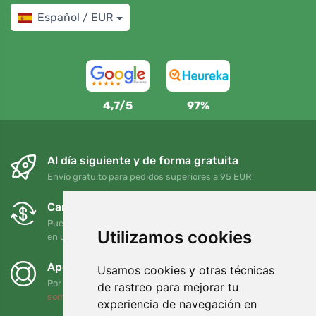
Español / EUR
4,7/5
97%
Al día siguiente y de forma gratuita
Envío gratuito para pedidos superiores a 95 EUR
Cambios y devoluciones gratuitos
Puede devolver o cambiar su pedido en cualquier momento
Utilizamos cookies
en un plazo de 90 días
Apoyamos a Trees.org
Usamos cookies y otras técnicas
Por cada pedido plantamos un árbol. Leer más
Quiénes
de rastreo para mejorar tu
somos
.
experiencia de navegación en