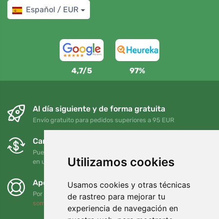
Español / EUR
4,7/5
97%
Al día siguiente y de forma gratuita
Envío gratuito para pedidos superiores a 95 EUR
Cambios y devoluciones gratuitos
Puede devolver o cambiar su pedido en cualquier momento
Utilizamos cookies
en un plazo de 90 días
Apoyamos a Trees.org
Usamos cookies y otras técnicas
Por cada pedido plantamos un árbol. Leer más
Quiénes
de rastreo para mejorar tu
somos
.
experiencia de navegación en