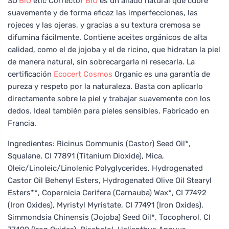
SO’
BiO
étic Corrector
BIO
es un aliado natural que cubre
suavemente y de forma eficaz las imperfecciones, las
rojeces y las ojeras, y gracias a su textura cremosa se
difumina fácilmente. Contiene aceites orgánicos de alta
calidad, como el de jojoba y el de ricino, que hidratan la piel
de manera natural, sin sobrecargarla ni resecarla. La
certificación
Ecocert
Cosmos
Organic es una garantía de
pureza y respeto por la naturaleza. Basta con aplicarlo
directamente sobre la piel y trabajar suavemente con los
dedos. Ideal también para pieles sensibles. Fabricado en
Francia.
Ingredientes: Ricinus Communis (Castor) Seed Oil*,
Squalane, CI 77891 (Titanium Dioxide), Mica,
Oleic/Linoleic/Linolenic Polyglycerides, Hydrogenated
Castor Oil Behenyl Esters, Hydrogenated Olive Oil Stearyl
Esters**, Copernicia Cerifera (Carnauba) Wax*, CI 77492
(Iron Oxides), Myristyl Myristate, CI 77491 (Iron Oxides),
Simmondsia Chinensis (Jojoba) Seed Oil*, Tocopherol, CI