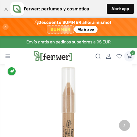
×
Ferwer: perfumes y cosmética
Abrir app
⚡
¡Descuento SUMMER ahora mismo!
×
SUMMER
Abrir app
Envío gratis en pedidos superiores a 95 EUR
0
›