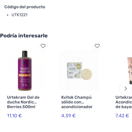
Código del producto
UTK1221
Podría interesarle
Urtekram Gel de
Kvitok Champú
Urtekr
ducha Nordic
sólido con
Acondic
Berries 500ml
acondicionador
de baya
BIO, VEG
de maca (25 g) -
nórdicas
11,10 €
4,39 €
7,42 €
estimula el
ml
crecimiento del
cabello