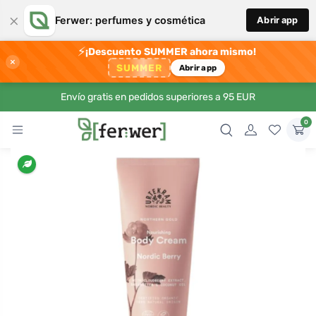
×
Ferwer: perfumes y cosmética
Abrir app
⚡
¡Descuento SUMMER ahora mismo!
×
SUMMER
Abrir app
Envío gratis en pedidos superiores a 95 EUR
0