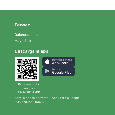
Ferwer
Quiénes somos
Mayorista
Descarga la app
Download on the
App Store
Get it on
Google Play
Escanea con tu
móvil para
descargar la app
Abre la tienda correcta – App Store o Google
Play según tu móvil.