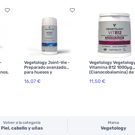
-
Vegetology Joint-Vie -
Vegetology Vegetolog
Preparado avanzado
Vitamina B12 1000µg
anos,
para huesos y
(Cianocobalamina) de
articulaciones 60
liberación gradual 60
16,07 €
11,50 €
comprimidos
comprimidos
Volver a la categoría
Marca
Piel, cabello y uñas
Vegetology