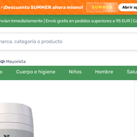
⚡
¡Descuento SUMMER ahora mismo!
SUMMER
Abrir a
envían inmediatamente |
Envío gratis en pedidos superiores a 95 EUR
| C
Mayorista
ro
Cuerpo e higiene
Niños
Hombre
Sal