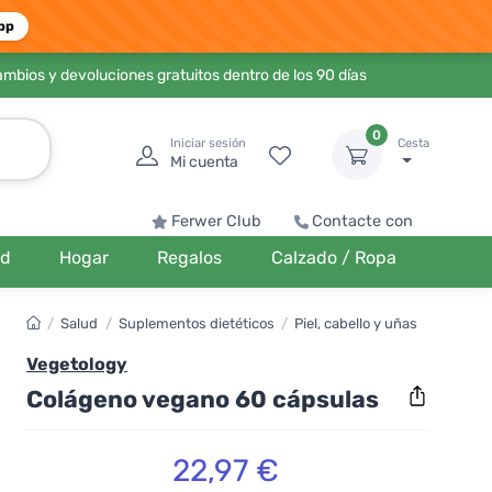
pp
ambios y devoluciones gratuitos dentro de los 90 días
0
Iniciar sesión
Cesta
Mi cuenta
Ferwer Club
Contacte con
ud
Hogar
Regalos
Calzado / Ropa
/
Salud
/
Suplementos dietéticos
/
Piel, cabello y uñas
Vegetology
Colágeno vegano 60 cápsulas
22,97 €