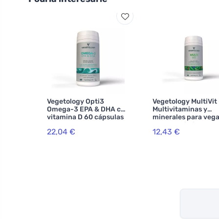
Vegetology Opti3
Vegetology MultiVit 
Omega-3 EPA & DHA con
Multivitaminas y
vitamina D 60 cápsulas
minerales para veg
60 comprimidos
22,04 €
12,43 €