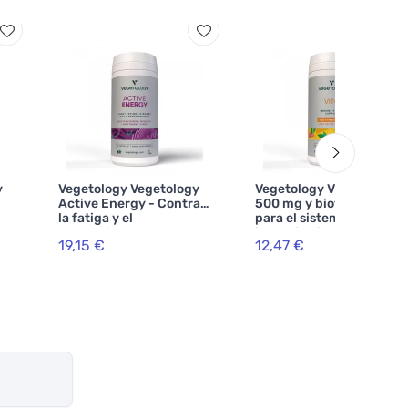
y
Vegetology Vegetology
Vegetology Vitamina C
Active Energy - Contra
500 mg y bioflavonoides
la fatiga y el
para el sistema
agotamiento, 60
inmunitario, 60 cápsulas
19,15 €
12,47 €
cápsulas