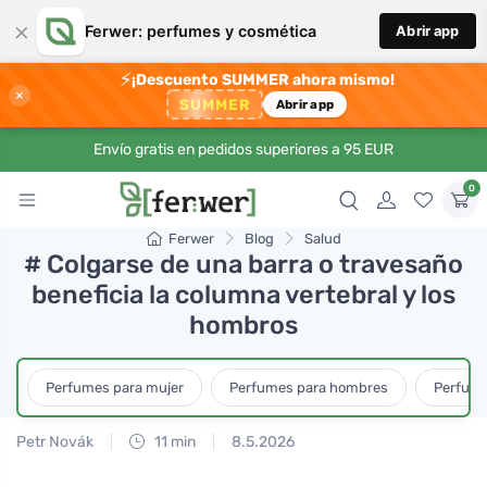
×
Ferwer: perfumes y cosmética
Abrir app
⚡
¡Descuento SUMMER ahora mismo!
×
SUMMER
Abrir app
Envío gratis en pedidos superiores a 95 EUR
0
Ferwer
Blog
Salud
# Colgarse de una barra o travesaño
beneficia la columna vertebral y los
hombros
Perfumes para mujer
Perfumes para hombres
Perfume
Petr Novák
11 min
8.5.2026