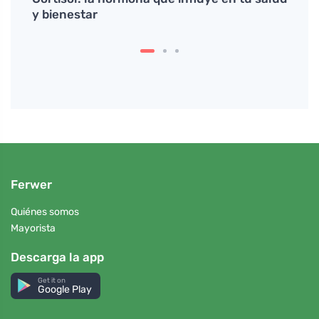
y bienestar
de er
Ferwer
Quiénes somos
Mayorista
Descarga la app
Get it on
Google Play