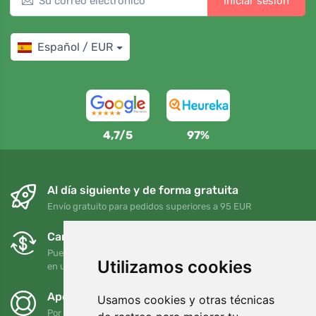
Iniciar sesión
Español / EUR
4,7/5
97%
Al día siguiente y de forma gratuita
Envío gratuito para pedidos superiores a 95 EUR
Cambios y devoluciones gratuitos
Puede devolver o cambiar su pedido en cualquier momento
Utilizamos cookies
en un plazo de 90 días
Apoyamos a Trees.org
Usamos cookies y otras técnicas
Por cada pedido plantamos un árbol. Leer más
Quiénes