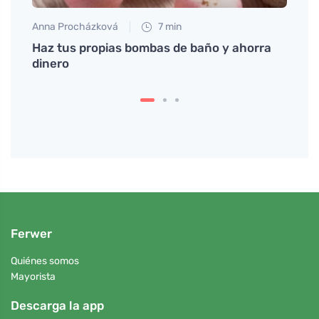
Anna Procházková
7 min
Anna 
ra el
Haz tus propias bombas de baño y ahorra
Descu
a ti
dinero
opunt
Ferwer
Quiénes somos
Mayorista
Descarga la app