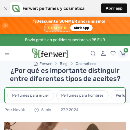
×
Ferwer: perfumes y cosmética
Abrir app
⚡
¡Descuento SUMMER ahora mismo!
×
SUMMER
Abrir app
Envío gratis en pedidos superiores a 95 EUR
0
Ferwer
Blog
Cosméticos
¿Por qué es importante distinguir
entre diferentes tipos de aceites?
Perfumes para mujer
Perfumes para hombres
Perfume
Petr Novák
6 min
27.9.2024