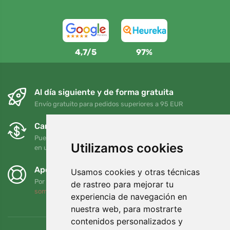
4,7/5
97%
Al día siguiente y de forma gratuita
Envío gratuito para pedidos superiores a 95 EUR
Cambios y devoluciones gratuitos
Puede devolver o cambiar su pedido en cualquier momento
Utilizamos cookies
en un plazo de 90 días
Apoyamos a Trees.org
Usamos cookies y otras técnicas
Por cada pedido plantamos un árbol. Leer más
Quiénes
de rastreo para mejorar tu
somos
.
experiencia de navegación en
nuestra web, para mostrarte
contenidos personalizados y