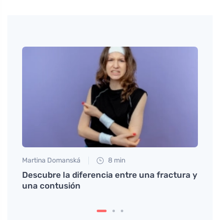
Martina Domanská
8 min
Martin
Descubre la diferencia entre una fractura y
Salsa
n
una contusión
chec