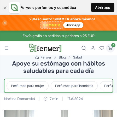
×
Ferwer: perfumes y cosmética
Abrir app
⚡
¡Descuento SUMMER ahora mismo!
×
SUMMER
Abrir app
Envío gratis en pedidos superiores a 95 EUR
0
Ferwer
Blog
Salud
Apoye su estómago con hábitos
saludables para cada día
Perfumes para mujer
Perfumes para hombres
Perfume
Martina Domanská
7 min
17.6.2024