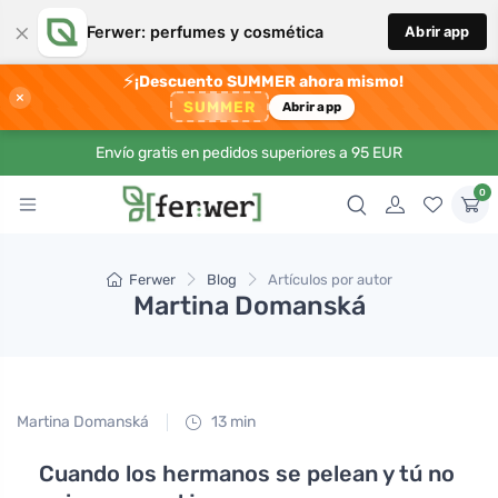
×
Ferwer: perfumes y cosmética
Abrir app
⚡
¡Descuento SUMMER ahora mismo!
×
SUMMER
Abrir app
Envío gratis en pedidos superiores a 95 EUR
0
Ferwer
Blog
Artículos por autor
Martina Domanská
Martina Domanská
13 min
Cuando los hermanos se pelean y tú no