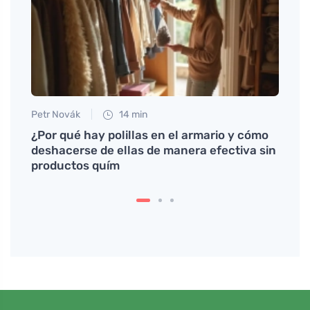
Petr Novák
14 min
Jan S
¿Por qué hay polillas en el armario y cómo
Salva
deshacerse de ellas de manera efectiva sin
productos quím