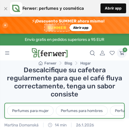
×
Ferwer: perfumes y cosmética
Abrir app
⚡
¡Descuento SUMMER ahora mismo!
×
SUMMER
Abrir app
Envío gratis en pedidos superiores a 95 EUR
0
Ferwer
Blog
Hogar
Descalcifique su cafetera
regularmente para que el café fluya
correctamente, tenga un sabor
consiste
Perfumes para mujer
Perfumes para hombres
Perfume
Martina Domanská
14 min
26.1.2026