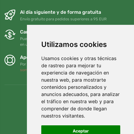
Al día siguiente y de forma gratuita
Envío gratuito para pedidos superiores a 95 EUR
Cambios y devoluciones gratuitos
Puede devolver o cambiar su pedido en cualquier momento
Utilizamos cookies
en un plazo de 90 días
Apoyamos a Trees.org
Usamos cookies y otras técnicas
Por cada pedido plantamos un árbol. Leer más
Quiénes
de rastreo para mejorar tu
somos
.
experiencia de navegación en
nuestra web, para mostrarte
contenidos personalizados y
anuncios adecuados, para analizar
el tráfico en nuestra web y para
comprender de donde llegan
nuestros visitantes.
Aceptar