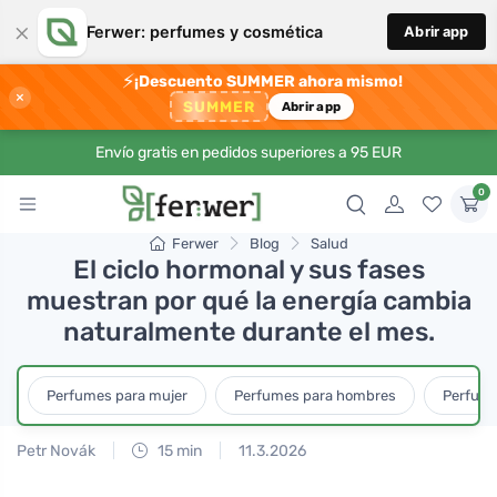
×
Ferwer: perfumes y cosmética
Abrir app
⚡
¡Descuento SUMMER ahora mismo!
×
SUMMER
Abrir app
Envío gratis en pedidos superiores a 95 EUR
0
Ferwer
Blog
Salud
El ciclo hormonal y sus fases
muestran por qué la energía cambia
naturalmente durante el mes.
Perfumes para mujer
Perfumes para hombres
Perfume
Petr Novák
15 min
11.3.2026