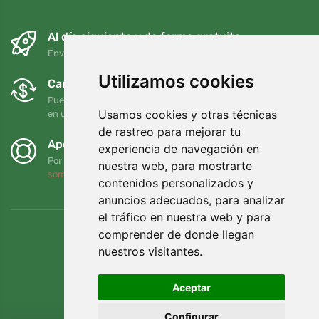
Al día siguiente y de forma gratuita
Envío gratuito para pedidos superiores a 95 EUR
Utilizamos cookies
Cambios y devoluciones gratuitos
Puede devolver o cambiar su pedido en cualquier momento
Usamos cookies y otras técnicas
en un plazo de 90 días
de rastreo para mejorar tu
Apoyamos a Trees.org
experiencia de navegación en
Por cada pedido plantamos un árbol. Leer más
Quiénes
nuestra web, para mostrarte
somos
.
contenidos personalizados y
anuncios adecuados, para analizar
el tráfico en nuestra web y para
comprender de donde llegan
nuestros visitantes.
Aceptar
Configurar