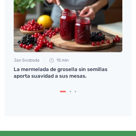
Jan Svoboda
15 min
Tomáš
un
La mermelada de grosella sin semillas
Sínto
aporta suavidad a sus mesas.
pued