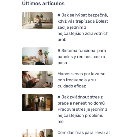
Últimos artículos
# Jak se hýbat bezpečně,
když vás trápí záda Bolest
zad je jedním z
nejčastějších zdravotních
probl
# Sistema funcional para
papeles y recibos paso a
paso
Manos secas por lavarse
con frecuencia y su
cuidado eficaz
# Jak zvládnout stres z
práce a nenést ho domů
Pracovní stres je jedním z
nejčastějších problémů
mo
Comidas frías para llevar al