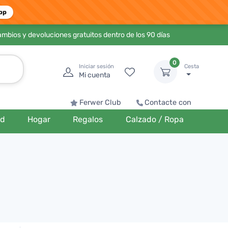
pp
ambios y devoluciones gratuitos dentro de los 90 días
0
Iniciar sesión
Cesta
Mi cuenta
Ferwer Club
Contacte con
ud
Hogar
Regalos
Calzado / Ropa