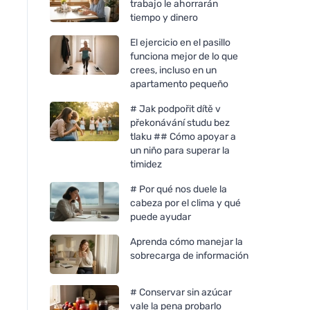
trabajo le ahorrarán
tiempo y dinero
El ejercicio en el pasillo
funciona mejor de lo que
crees, incluso en un
apartamento pequeño
# Jak podpořit dítě v
překonávání studu bez
tlaku ## Cómo apoyar a
un niño para superar la
timidez
# Por qué nos duele la
cabeza por el clima y qué
puede ayudar
Aprenda cómo manejar la
sobrecarga de información
# Conservar sin azúcar
vale la pena probarlo