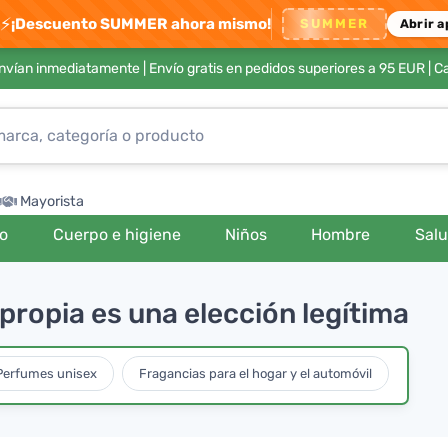
⚡
¡Descuento SUMMER ahora mismo!
SUMMER
Abrir a
envían inmediatamente |
Envío gratis en pedidos superiores a 95 EUR
| C
Mayorista
ro
Cuerpo e higiene
Niños
Hombre
Sal
 propia es una elección legítima
Perfumes unisex
Fragancias para el hogar y el automóvil