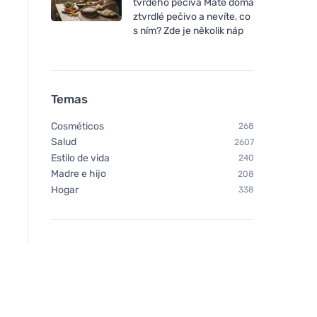
tvrdého pečiva Máte doma
ztvrdlé pečivo a nevíte, co
s ním? Zde je několik náp
Temas
Cosméticos
268
Salud
2607
Estilo de vida
240
Madre e hijo
208
Hogar
338