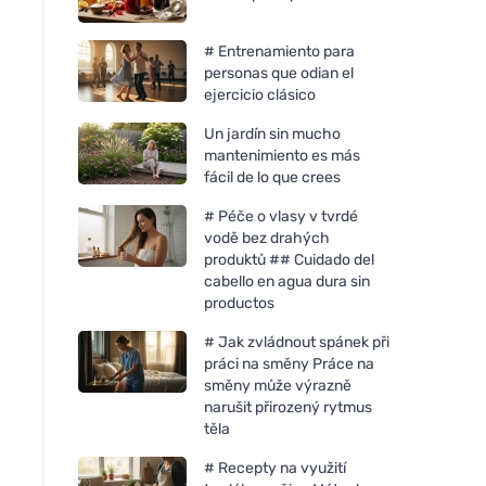
# Entrenamiento para
personas que odian el
ejercicio clásico
Un jardín sin mucho
mantenimiento es más
fácil de lo que crees
Incognito Spray repelente
# Péče o vlasy v tvrdé
natural 50 ml - 100% de
vodě bez drahých
protección contra todos los
produktů ## Cuidado del
insectos
cabello en agua dura sin
productos
# Jak zvládnout spánek při
práci na směny Práce na
směny může výrazně
narušit přirozený rytmus
těla
# Recepty na využití